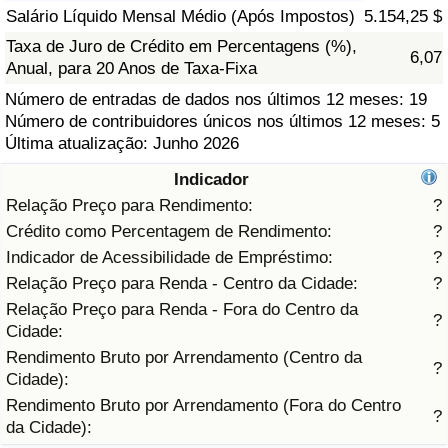
Salário Líquido Mensal Médio (Após Impostos)
5.154,25 $
Saúde
Taxa de Juro de Crédito em Percentagens (%),
6,07
Anual, para 20 Anos de Taxa-Fixa
Indicador de Saúde (Atual)
Número de entradas de dados nos últimos 12 meses: 19
Número de contribuidores únicos nos últimos 12 meses: 5
Indicador de Saúde
Última atualização: Junho 2026
Indicador
Indicador de Saúde por País
Relação Preço para Rendimento:
?
Crédito como Percentagem de Rendimento:
?
Poluição
Indicador de Acessibilidade de Empréstimo:
?
Relação Preço para Renda - Centro da Cidade:
?
Indicador de Poluição (Atual)
Relação Preço para Renda - Fora do Centro da
?
Cidade:
Índice de poluição
Rendimento Bruto por Arrendamento (Centro da
?
Cidade):
Indicador de Poluição por País
Rendimento Bruto por Arrendamento (Fora do Centro
?
da Cidade):
Trânsito