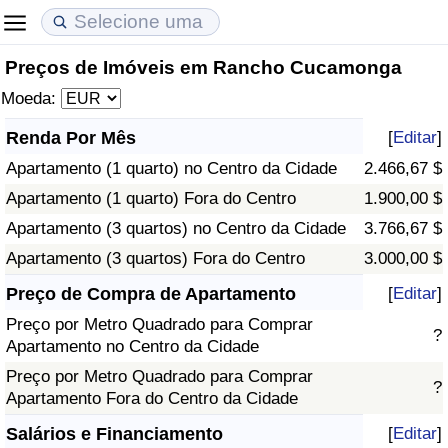
Preços de Imóveis em Rancho Cucamonga
Custo de Vida
Preços de Imóveis
Qualidade de Vida
Moeda:
Indicador de Custo de Vida (Atual)
Indicador de Preços de Imóveis (Atual)
Indicador de Qualidade de Vida
Renda Por Mês
[
Editar
]
Apartamento (1 quarto) no Centro da Cidade
2.466,67 $
Indicador de Custo de Vida
Indicador de Preços de Imóveis
Indicador de Qualidade de Vida (Atual)
Apartamento (1 quarto) Fora do Centro
1.900,00 $
Indicador de Custo de Vida Por País
Indicador de Preços de Imóveis por País
Índice de qualidade de vida por país
Apartamento (3 quartos) no Centro da Cidade
3.766,67 $
Apartamento (3 quartos) Fora do Centro
3.000,00 $
em Aqaba
Crime
Preço de Compra de Apartamento
[
Editar
]
Preço por Metro Quadrado para Comprar
Taxa do Indicador de Crime (Atual)
?
Apartamento no Centro da Cidade
Preço por Metro Quadrado para Comprar
Indicador de Crime
?
Apartamento Fora do Centro da Cidade
Índice de criminalidade por país
Salários e Financiamento
[
Editar
]