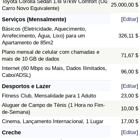
Toyota Corolla Sedan 1.6l 97kW Comfort (Ou
25.000,00 $
Carro Novo Equivalente)
Serviços (Mensalmente)
[
Editar
]
Básicos (Eletricidade, Aquecimento,
Arrefecimento, Água, Lixo) para um
326,11 $
Apartamento de 85m2
Plano mensal de celular com chamadas e
71,67 $
mais de 10 GB de dados
Internet (60 Mbps ou Mais, Dados Ilimitados,
96,00 $
Cabo/ADSL)
Desportos e Lazer
[
Editar
]
Fitness Club, Mensalidade para 1 Adulto
23,00 $
Aluguer de Campo de Ténis (1 Hora no Fim-
10,00 $
de-Semana)
Cinema, Lançamento Internacional, 1 Lugar
17,00 $
Creche
[
Editar
]