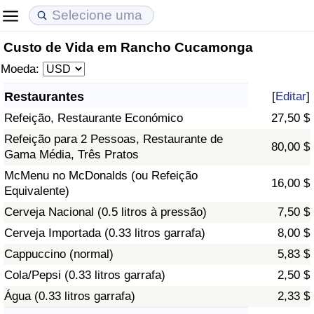
Custo de Vida em Rancho Cucamonga
Custo de Vida
Preços de Imóveis
Qualidade de Vida
Moeda:
Indicador de Custo de Vida (Atual)
Indicador de Preços de Imóveis (Atual)
Indicador de Qualidade de Vida
Restaurantes
[
Editar
]
Refeição, Restaurante Económico
27,50 $
Indicador de Custo de Vida
Indicador de Preços de Imóveis
Indicador de Qualidade de Vida (Atual)
Refeição para 2 Pessoas, Restaurante de
80,00 $
Gama Média, Três Pratos
Indicador de Custo de Vida Por País
Indicador de Preços de Imóveis por País
Índice de qualidade de vida por país
McMenu no McDonalds (ou Refeição
16,00 $
Equivalente)
em Aqaba
Crime
Cerveja Nacional (0.5 litros à pressão)
7,50 $
Taxa do Indicador de Crime (Atual)
Cerveja Importada (0.33 litros garrafa)
8,00 $
Cappuccino (normal)
5,83 $
Indicador de Crime
Cola/Pepsi (0.33 litros garrafa)
2,50 $
Água (0.33 litros garrafa)
2,33 $
Índice de criminalidade por país