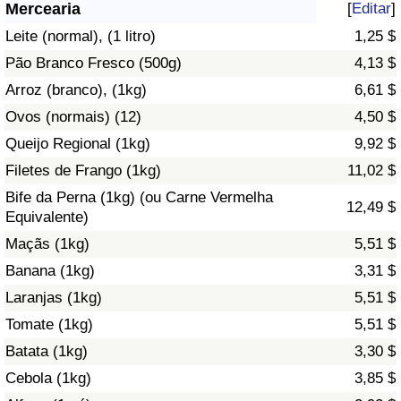
Mercearia
[
Editar
]
Saúde
Leite (normal), (1 litro)
1,25 $
Pão Branco Fresco (500g)
4,13 $
Indicador de Saúde (Atual)
Arroz (branco), (1kg)
6,61 $
Ovos (normais) (12)
4,50 $
Indicador de Saúde
Queijo Regional (1kg)
9,92 $
Indicador de Saúde por País
Filetes de Frango (1kg)
11,02 $
Bife da Perna (1kg) (ou Carne Vermelha
12,49 $
Poluição
Equivalente)
Maçãs (1kg)
5,51 $
Indicador de Poluição (Atual)
Banana (1kg)
3,31 $
Laranjas (1kg)
5,51 $
Índice de poluição
Tomate (1kg)
5,51 $
Indicador de Poluição por País
Batata (1kg)
3,30 $
Cebola (1kg)
3,85 $
Trânsito