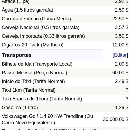
Alface (1 pé)
2,92 $
Água (1.5 litros garrafa)
2,50 $
Indicador de Trânsito
Garrafa de Vinho (Gama Média)
22,50 $
Cerveja Nacional (0.5 litros garrafa)
3,57 $
Indicador de Trânsito (Atual)
Cerveja Importada (0.33 litros garrafa)
3,50 $
Indicador de Trânsito por País
Cigarros 20 Pack (Marlboro)
12,00 $
Transportes
[
Editar
]
Bilhete de Ida (Transporte Local)
2,00 $
Passe Mensal (Preço Normal)
60,00 $
Início do Táxi (Tarifa Normal)
2,49 $
Táxi 1km (Tarifa Normal)
?
Táxi Espera de 1hora (Tarifa Normal)
?
Gasolina (1 litro)
1,29 $
Volkswagen Golf 1.4 90 KW Trendline (Ou
30.000,00 $
Carro Novo Equivalente)