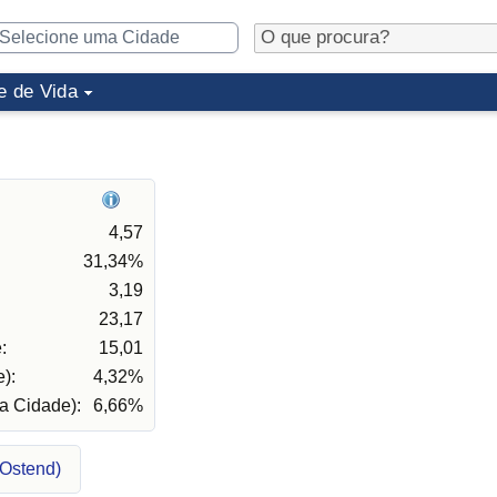
e de Vida
4,57
31,34%
3,19
23,17
:
15,01
):
4,32%
a Cidade):
6,66%
(Ostend)