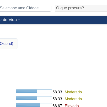
e de Vida
(Ostend)
58.33
Moderado
58.33
Moderado
66.67
Elevado