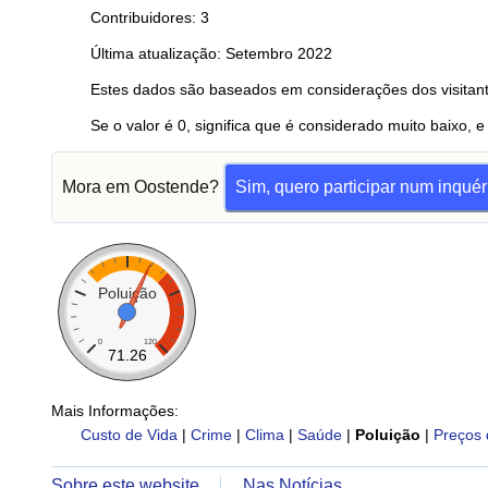
Contribuidores: 3
Última atualização: Setembro 2022
Estes dados são baseados em considerações dos visitant
Se o valor é 0, significa que é considerado muito baixo, e
Mora em Oostende?
Sim, quero participar num inquér
Poluição
0
120
71.26
Mais Informações:
Custo de Vida
|
Crime
|
Clima
|
Saúde
|
Poluição
|
Preços 
Sobre este website
Nas Notícias