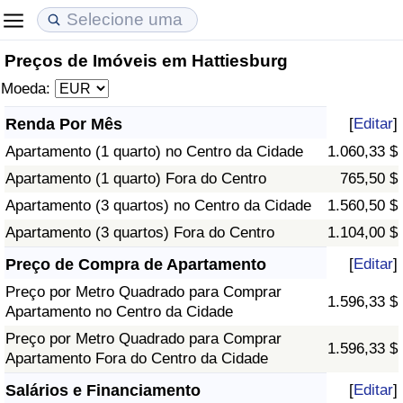
Preços de Imóveis em Hattiesburg
Custo de Vida
Preços de Imóveis
Qualidade de Vida
Moeda:
Indicador de Custo de Vida (Atual)
Indicador de Preços de Imóveis (Atual)
Indicador de Qualidade de Vida
Renda Por Mês
[
Editar
]
Apartamento (1 quarto) no Centro da Cidade
1.060,33 $
Indicador de Custo de Vida
Indicador de Preços de Imóveis
Indicador de Qualidade de Vida (Atual)
Apartamento (1 quarto) Fora do Centro
765,50 $
Indicador de Custo de Vida Por País
Indicador de Preços de Imóveis por País
Índice de qualidade de vida por país
Apartamento (3 quartos) no Centro da Cidade
1.560,50 $
Apartamento (3 quartos) Fora do Centro
1.104,00 $
em Aqaba
Crime
Preço de Compra de Apartamento
[
Editar
]
Preço por Metro Quadrado para Comprar
Taxa do Indicador de Crime (Atual)
1.596,33 $
Apartamento no Centro da Cidade
Preço por Metro Quadrado para Comprar
Indicador de Crime
1.596,33 $
Apartamento Fora do Centro da Cidade
Índice de criminalidade por país
Salários e Financiamento
[
Editar
]