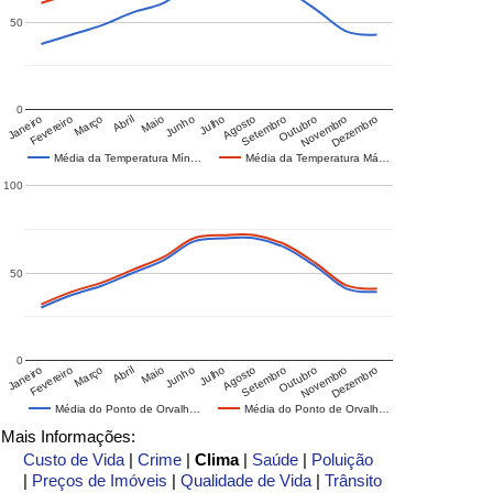
50
0
Janeiro
Fevereiro
Março
Abril
Maio
Junho
Julho
Agosto
Setembro
Outubro
Novembro
Dezembro
Média da Temperatura Mín…
Média da Temperatura Má…
100
50
0
Janeiro
Fevereiro
Março
Abril
Maio
Junho
Julho
Agosto
Setembro
Outubro
Novembro
Dezembro
Média do Ponto de Orvalh…
Média do Ponto de Orvalh…
Mais Informações:
Custo de Vida
|
Crime
|
Clima
|
Saúde
|
Poluição
|
Preços de Imóveis
|
Qualidade de Vida
|
Trânsito