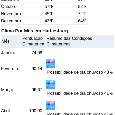
Outubro
57℉
82℉
Saúde
Novembro
45℉
72℉
Dezembro
43℉
64℉
Indicador de Saúde (Atual)
Clima Por Mês em Hattiesburg
Indicador de Saúde
Pontuação
Resumo das Condições
Mês
Climatérica
Climatéricas
Indicador de Saúde por País
Janeiro
74,98
Poluição
Fevereiro
90,14
Possibilidade de dia chuvoso 43%
Indicador de Poluição (Atual)
Índice de poluição
Março
96,67
Possibilidade de dia chuvoso 41%
Indicador de Poluição por País
Abril
100,00
Trânsito
Possibilidade de dia chuvoso 41%