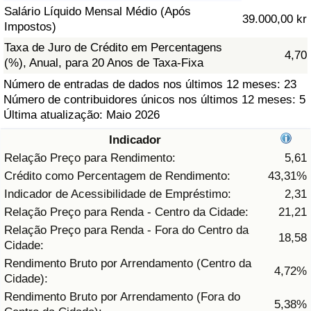
Salário Líquido Mensal Médio (Após
39.000,00 kr
Saúde
Impostos)
Taxa de Juro de Crédito em Percentagens
4,70
Indicador de Saúde (Atual)
(%), Anual, para 20 Anos de Taxa-Fixa
Número de entradas de dados nos últimos 12 meses: 23
Indicador de Saúde
Número de contribuidores únicos nos últimos 12 meses: 5
Última atualização: Maio 2026
Indicador de Saúde por País
Indicador
Relação Preço para Rendimento:
5,61
Poluição
Crédito como Percentagem de Rendimento:
43,31%
Indicador de Acessibilidade de Empréstimo:
2,31
Indicador de Poluição (Atual)
Relação Preço para Renda - Centro da Cidade:
21,21
Relação Preço para Renda - Fora do Centro da
Índice de poluição
18,58
Cidade:
Rendimento Bruto por Arrendamento (Centro da
4,72%
Indicador de Poluição por País
Cidade):
Rendimento Bruto por Arrendamento (Fora do
5,38%
Trânsito