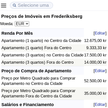
Preços de Imóveis em Frederiksberg
Custo de Vida
Preços de Imóveis
Qualidade de Vida
Moeda:
Indicador de Custo de Vida (Atual)
Indicador de Preços de Imóveis (Atual)
Indicador de Qualidade de Vida
Renda Por Mês
[
Editar
]
Apartamento (1 quarto) no Centro da Cidade
12.675,00 kr
Indicador de Custo de Vida
Indicador de Preços de Imóveis
Indicador de Qualidade de Vida (Atual)
Apartamento (1 quarto) Fora do Centro
9.333,33 kr
Indicador de Custo de Vida Por País
Indicador de Preços de Imóveis por País
Índice de qualidade de vida por país
Apartamento (3 quartos) no Centro da Cidade
17.500,00 kr
Apartamento (3 quartos) Fora do Centro
14.000,00 kr
em Aqaba
Crime
Preço de Compra de Apartamento
[
Editar
]
Preço por Metro Quadrado para Comprar
Taxa do Indicador de Crime (Atual)
52.500,00 kr
Apartamento no Centro da Cidade
Preço por Metro Quadrado para Comprar
Indicador de Crime
35.000,00 kr
Apartamento Fora do Centro da Cidade
Índice de criminalidade por país
Salários e Financiamento
[
Editar
]