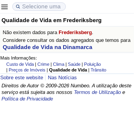
Qualidade de Vida em Frederiksberg
Custo de Vida
Preços de Imóveis
Qualidade de Vida
Não existem dados para
Frederiksberg
.
Indicador de Custo de Vida (Atual)
Indicador de Preços de Imóveis (Atual)
Indicador de Qualidade de Vida
Considere consultar os dados agregados que temos para
Qualidade de Vida na Dinamarca
Indicador de Custo de Vida
Indicador de Preços de Imóveis
Indicador de Qualidade de Vida (Atual)
Mais Informações:
Custo de Vida
|
Crime
|
Clima
|
Saúde
|
Poluição
Indicador de Custo de Vida Por País
Indicador de Preços de Imóveis por País
Índice de qualidade de vida por país
|
Preços de Imóveis
|
Qualidade de Vida
|
Trânsito
Sobre este website
Nas Notícias
em Aqaba
Crime
Direitos de Autor © 2009-2026 Numbeo. A utilização deste
serviço está sujeita aos nossos
Termos de Utilização
e
Política de Privacidade
Taxa do Indicador de Crime (Atual)
Indicador de Crime
Índice de criminalidade por país