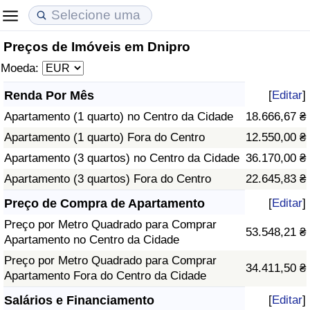
Preços de Imóveis em Dnipro
Custo de Vida
Preços de Imóveis
Qualidade de Vida
Moeda:
Indicador de Custo de Vida (Atual)
Indicador de Preços de Imóveis (Atual)
Indicador de Qualidade de Vida
Renda Por Mês
[
Editar
]
Apartamento (1 quarto) no Centro da Cidade
18.666,67 ₴
Indicador de Custo de Vida
Indicador de Preços de Imóveis
Indicador de Qualidade de Vida (Atual)
Apartamento (1 quarto) Fora do Centro
12.550,00 ₴
Indicador de Custo de Vida Por País
Indicador de Preços de Imóveis por País
Índice de qualidade de vida por país
Apartamento (3 quartos) no Centro da Cidade
36.170,00 ₴
Apartamento (3 quartos) Fora do Centro
22.645,83 ₴
em Aqaba
Crime
Preço de Compra de Apartamento
[
Editar
]
Preço por Metro Quadrado para Comprar
Taxa do Indicador de Crime (Atual)
53.548,21 ₴
Apartamento no Centro da Cidade
Preço por Metro Quadrado para Comprar
Indicador de Crime
34.411,50 ₴
Apartamento Fora do Centro da Cidade
Índice de criminalidade por país
Salários e Financiamento
[
Editar
]