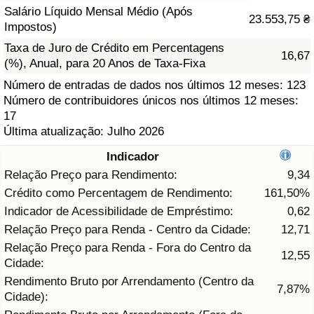
Salário Líquido Mensal Médio (Após
23.553,75 ₴
Saúde
Impostos)
Taxa de Juro de Crédito em Percentagens
16,67
Indicador de Saúde (Atual)
(%), Anual, para 20 Anos de Taxa-Fixa
Número de entradas de dados nos últimos 12 meses: 123
Indicador de Saúde
Número de contribuidores únicos nos últimos 12 meses:
17
Última atualização: Julho 2026
Indicador de Saúde por País
Indicador
Poluição
Relação Preço para Rendimento:
9,34
Crédito como Percentagem de Rendimento:
161,50%
Indicador de Poluição (Atual)
Indicador de Acessibilidade de Empréstimo:
0,62
Relação Preço para Renda - Centro da Cidade:
12,71
Índice de poluição
Relação Preço para Renda - Fora do Centro da
12,55
Cidade:
Indicador de Poluição por País
Rendimento Bruto por Arrendamento (Centro da
7,87%
Cidade):
Trânsito