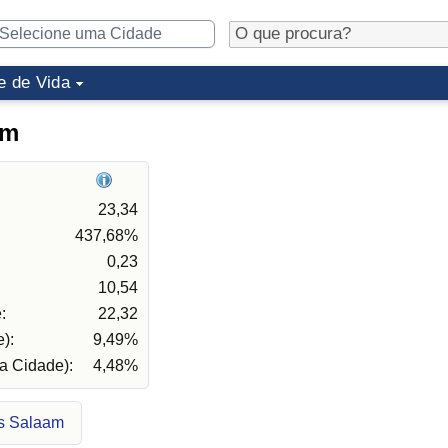
e de Vida
am
23,34
437,68%
0,23
10,54
:
22,32
):
9,49%
a Cidade):
4,48%
es Salaam