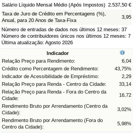
Salário Líquido Mensal Médio (Após Impostos)
2.537,50 €
Saúde
Taxa de Juro de Crédito em Percentagens (%),
3,95
Anual, para 20 Anos de Taxa-Fixa
Indicador de Saúde (Atual)
Número de entradas de dados nos últimos 12 meses: 37
Número de contribuidores únicos nos últimos 12 meses: 7
Indicador de Saúde
Última atualização: Agosto 2026
Indicador
Indicador de Saúde por País
Relação Preço para Rendimento:
6,04
Crédito como Percentagem de Rendimento:
43,75%
Poluição
Indicador de Acessibilidade de Empréstimo:
2,29
Relação Preço para Renda - Centro da Cidade:
33,14
Indicador de Poluição (Atual)
Relação Preço para Renda - Fora do Centro da
16,72
Cidade:
Índice de poluição
Rendimento Bruto por Arrendamento (Centro da
3,02%
Cidade):
Indicador de Poluição por País
Rendimento Bruto por Arrendamento (Fora do
5,98%
Centro da Cidade):
Trânsito