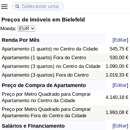
Preços de Imóveis em Bielefeld
Custo de Vida
Preços de Imóveis
Qualidade de Vida
Moeda:
Indicador de Custo de Vida (Atual)
Indicador de Preços de Imóveis (Atual)
Indicador de Qualidade de Vida
Renda Por Mês
[
Editar
]
Apartamento (1 quarto) no Centro da Cidade
545,75 €
Indicador de Custo de Vida
Indicador de Preços de Imóveis
Indicador de Qualidade de Vida (Atual)
Apartamento (1 quarto) Fora do Centro
530,00 €
Indicador de Custo de Vida Por País
Indicador de Preços de Imóveis por País
Índice de qualidade de vida por país
Apartamento (3 quartos) no Centro da Cidade
1.090,00 €
Apartamento (3 quartos) Fora do Centro
1.019,33 €
em Aqaba
Crime
Preço de Compra de Apartamento
[
Editar
]
Preço por Metro Quadrado para Comprar
Taxa do Indicador de Crime (Atual)
4.140,18 €
Apartamento no Centro da Cidade
Preço por Metro Quadrado para Comprar
Indicador de Crime
1.993,08 €
Apartamento Fora do Centro da Cidade
Índice de criminalidade por país
Salários e Financiamento
[
Editar
]