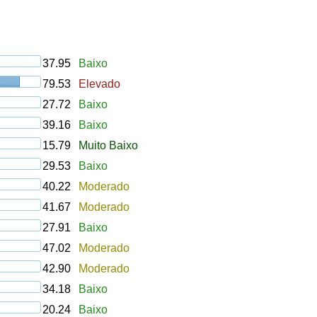
37.95
Baixo
79.53
Elevado
27.72
Baixo
39.16
Baixo
15.79
Muito Baixo
29.53
Baixo
40.22
Moderado
41.67
Moderado
27.91
Baixo
47.02
Moderado
42.90
Moderado
34.18
Baixo
20.24
Baixo