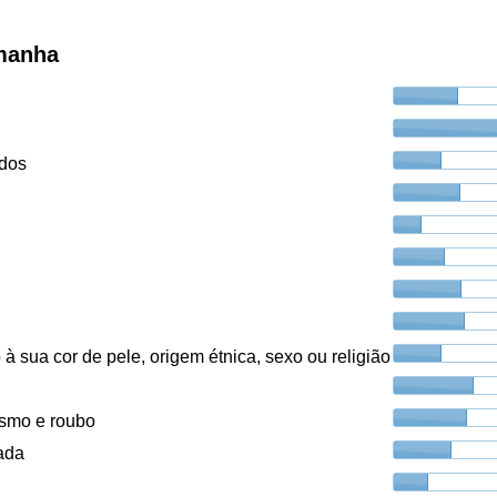
emanha
ados
à sua cor de pele, origem étnica, sexo ou religião
ismo e roubo
ada