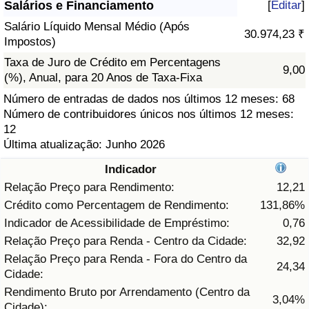
Salários e Financiamento
[
Editar
]
Saúde
Salário Líquido Mensal Médio (Após
30.974,23 ₹
Impostos)
Indicador de Saúde (Atual)
Taxa de Juro de Crédito em Percentagens
9,00
(%), Anual, para 20 Anos de Taxa-Fixa
Indicador de Saúde
Número de entradas de dados nos últimos 12 meses: 68
Número de contribuidores únicos nos últimos 12 meses:
12
Indicador de Saúde por País
Última atualização: Junho 2026
Poluição
Indicador
Relação Preço para Rendimento:
12,21
Indicador de Poluição (Atual)
Crédito como Percentagem de Rendimento:
131,86%
Indicador de Acessibilidade de Empréstimo:
0,76
Índice de poluição
Relação Preço para Renda - Centro da Cidade:
32,92
Relação Preço para Renda - Fora do Centro da
24,34
Indicador de Poluição por País
Cidade:
Rendimento Bruto por Arrendamento (Centro da
3,04%
Trânsito
Cidade):