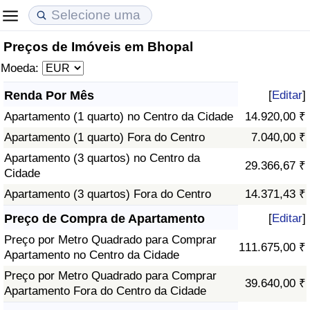
Preços de Imóveis em Bhopal
Custo de Vida
Preços de Imóveis
Qualidade de Vida
Moeda:
Indicador de Custo de Vida (Atual)
Indicador de Preços de Imóveis (Atual)
Indicador de Qualidade de Vida
Renda Por Mês
[
Editar
]
Apartamento (1 quarto) no Centro da Cidade
14.920,00 ₹
Indicador de Custo de Vida
Indicador de Preços de Imóveis
Indicador de Qualidade de Vida (Atual)
Apartamento (1 quarto) Fora do Centro
7.040,00 ₹
Indicador de Custo de Vida Por País
Indicador de Preços de Imóveis por País
Índice de qualidade de vida por país
Apartamento (3 quartos) no Centro da
29.366,67 ₹
Cidade
em Aqaba
Crime
Apartamento (3 quartos) Fora do Centro
14.371,43 ₹
Preço de Compra de Apartamento
[
Editar
]
Taxa do Indicador de Crime (Atual)
Preço por Metro Quadrado para Comprar
111.675,00 ₹
Apartamento no Centro da Cidade
Indicador de Crime
Preço por Metro Quadrado para Comprar
39.640,00 ₹
Apartamento Fora do Centro da Cidade
Índice de criminalidade por país