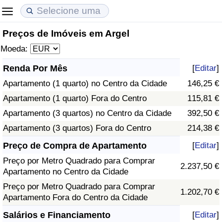
Preços de Imóveis em Argel
Custo de Vida
Preços de Imóveis
Qualidade de Vida
Moeda:
Indicador de Custo de Vida (Atual)
Indicador de Preços de Imóveis (Atual)
Indicador de Qualidade de Vida
Renda Por Mês
[
Editar
]
Apartamento (1 quarto) no Centro da Cidade
146,25 €
Indicador de Custo de Vida
Indicador de Preços de Imóveis
Indicador de Qualidade de Vida (Atual)
Apartamento (1 quarto) Fora do Centro
115,81 €
Indicador de Custo de Vida Por País
Indicador de Preços de Imóveis por País
Índice de qualidade de vida por país
Apartamento (3 quartos) no Centro da Cidade
392,50 €
Apartamento (3 quartos) Fora do Centro
214,38 €
em Aqaba
Crime
Preço de Compra de Apartamento
[
Editar
]
Preço por Metro Quadrado para Comprar
Taxa do Indicador de Crime (Atual)
2.237,50 €
Apartamento no Centro da Cidade
Preço por Metro Quadrado para Comprar
Indicador de Crime
1.202,70 €
Apartamento Fora do Centro da Cidade
Índice de criminalidade por país
Salários e Financiamento
[
Editar
]