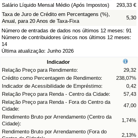
Salário Líquido Mensal Médio (Após Impostos)
293,33 €
Saúde
Taxa de Juro de Crédito em Percentagens (%),
5,30
Anual, para 20 Anos de Taxa-Fixa
Indicador de Saúde (Atual)
Número de entradas de dados nos últimos 12 meses: 91
Número de contribuidores únicos nos últimos 12 meses:
Indicador de Saúde
14
Última atualização: Junho 2026
Indicador de Saúde por País
Indicador
Relação Preço para Rendimento:
29,32
Poluição
Crédito como Percentagem de Rendimento:
238,07%
Indicador de Acessibilidade de Empréstimo:
0,42
Indicador de Poluição (Atual)
Relação Preço para Renda - Centro da Cidade:
57,43
Relação Preço para Renda - Fora do Centro da
Índice de poluição
47,00
Cidade:
Rendimento Bruto por Arrendamento (Centro da
1,74%
Indicador de Poluição por País
Cidade):
Rendimento Bruto por Arrendamento (Fora do
2,13%
Trânsito