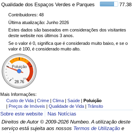
Qualidade dos Espaços Verdes e Parques
77.38
Indicador de Trânsito
Contribuidores: 48
Última atualização: Junho 2026
Indicador de Trânsito (Atual)
Estes dados são baseados em considerações dos visitantes
deste website nos últimos 3 anos.
Se o valor é 0, significa que é considerado muito baixo, e se o
Indicador de Trânsito por País
valor é 100, é considerado muito alto.
Poluição
0
120
28.76
Mais Informações:
Custo de Vida
|
Crime
|
Clima
|
Saúde
|
Poluição
|
Preços de Imóveis
|
Qualidade de Vida
|
Trânsito
Sobre este website
Nas Notícias
Direitos de Autor © 2009-2026 Numbeo. A utilização deste
serviço está sujeita aos nossos
Termos de Utilização
e