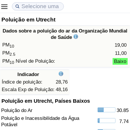
Poluição em Utrecht
Custo de Vida
Preços de Imóveis
Qualidade de Vida
Dados sobre a poluição do ar da Organização Mundial
Indicador de Custo de Vida (Atual)
Indicador de Preços de Imóveis (Atual)
Indicador de Qualidade de Vida
de Saúde
PM
19,00
10
Indicador de Custo de Vida
Indicador de Preços de Imóveis
Indicador de Qualidade de Vida (Atual)
PM
11,00
2.5
PM
Nível de Poluição:
Baixo
10
Indicador de Custo de Vida Por País
Indicador de Preços de Imóveis por País
Índice de qualidade de vida por país
Indicador
em Aqaba
Crime
Índice de poluição:
28,76
Escala Exp de Poluição:
48,16
Taxa do Indicador de Crime (Atual)
Poluição em Utrecht, Países Baixos
Poluição do Ar
30.85
Indicador de Crime
Poluição e Inacessibilidade da Água
7.74
Potável
Índice de criminalidade por país