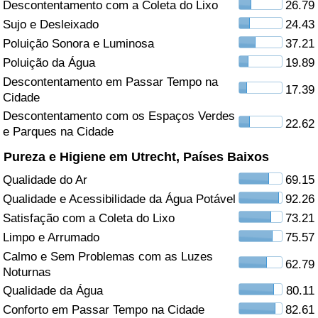
Descontentamento com a Coleta do Lixo
26.79
Sujo e Desleixado
24.43
Saúde
Poluição Sonora e Luminosa
37.21
Indicador de Saúde (Atual)
Poluição da Água
19.89
Descontentamento em Passar Tempo na
17.39
Cidade
Indicador de Saúde
Descontentamento com os Espaços Verdes
22.62
e Parques na Cidade
Indicador de Saúde por País
Pureza e Higiene em Utrecht, Países Baixos
Poluição
Qualidade do Ar
69.15
Qualidade e Acessibilidade da Água Potável
92.26
Indicador de Poluição (Atual)
Satisfação com a Coleta do Lixo
73.21
Limpo e Arrumado
75.57
Índice de poluição
Calmo e Sem Problemas com as Luzes
62.79
Noturnas
Indicador de Poluição por País
Qualidade da Água
80.11
Conforto em Passar Tempo na Cidade
82.61
Trânsito