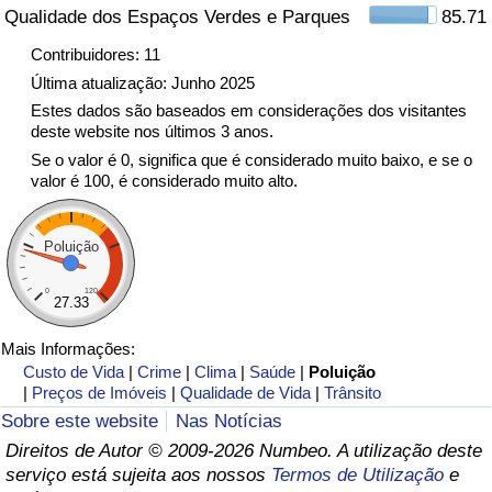
Qualidade dos Espaços Verdes e Parques
85.71
Indicador de Trânsito
Contribuidores: 11
Última atualização: Junho 2025
Indicador de Trânsito (Atual)
Estes dados são baseados em considerações dos visitantes
deste website nos últimos 3 anos.
Se o valor é 0, significa que é considerado muito baixo, e se o
Indicador de Trânsito por País
valor é 100, é considerado muito alto.
Poluição
0
120
27.33
Mais Informações:
Custo de Vida
|
Crime
|
Clima
|
Saúde
|
Poluição
|
Preços de Imóveis
|
Qualidade de Vida
|
Trânsito
Sobre este website
Nas Notícias
Direitos de Autor © 2009-2026 Numbeo. A utilização deste
serviço está sujeita aos nossos
Termos de Utilização
e