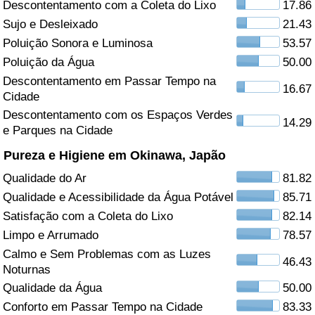
Descontentamento com a Coleta do Lixo
17.86
Sujo e Desleixado
21.43
Saúde
Poluição Sonora e Luminosa
53.57
Indicador de Saúde (Atual)
Poluição da Água
50.00
Descontentamento em Passar Tempo na
16.67
Cidade
Indicador de Saúde
Descontentamento com os Espaços Verdes
14.29
e Parques na Cidade
Indicador de Saúde por País
Pureza e Higiene em Okinawa, Japão
Poluição
Qualidade do Ar
81.82
Qualidade e Acessibilidade da Água Potável
85.71
Indicador de Poluição (Atual)
Satisfação com a Coleta do Lixo
82.14
Limpo e Arrumado
78.57
Índice de poluição
Calmo e Sem Problemas com as Luzes
46.43
Noturnas
Indicador de Poluição por País
Qualidade da Água
50.00
Conforto em Passar Tempo na Cidade
83.33
Trânsito