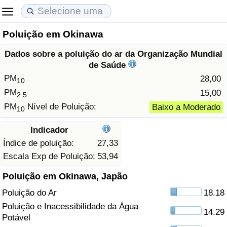
Poluição em Okinawa
Custo de Vida
Preços de Imóveis
Qualidade de Vida
Dados sobre a poluição do ar da Organização Mundial
Indicador de Custo de Vida (Atual)
Indicador de Preços de Imóveis (Atual)
Indicador de Qualidade de Vida
de Saúde
PM
28,00
10
Indicador de Custo de Vida
Indicador de Preços de Imóveis
Indicador de Qualidade de Vida (Atual)
PM
15,00
2.5
PM
Nível de Poluição:
Baixo a Moderado
10
Indicador de Custo de Vida Por País
Indicador de Preços de Imóveis por País
Índice de qualidade de vida por país
Indicador
em Aqaba
Crime
Índice de poluição:
27,33
Escala Exp de Poluição:
53,94
Taxa do Indicador de Crime (Atual)
Poluição em Okinawa, Japão
Poluição do Ar
18.18
Indicador de Crime
Poluição e Inacessibilidade da Água
14.29
Potável
Índice de criminalidade por país