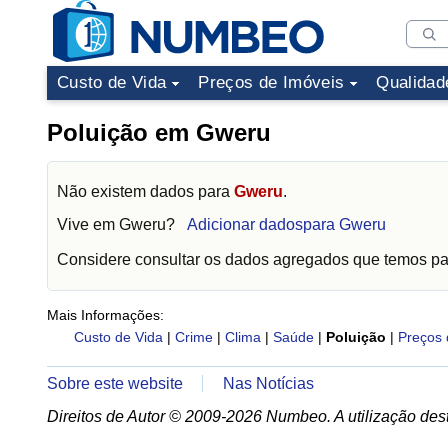
Custo de Vida
Preços de Imóveis
Qualidad
Poluição em Gweru
Não existem dados para
Gweru
.
Vive em
Gweru
?
Adicionar dadospara Gweru
Considere consultar os dados agregados que temos p
Mais Informações:
Custo de Vida
|
Crime
|
Clima
|
Saúde
|
Poluição
|
Preços 
Sobre este website
Nas Notícias
Direitos de Autor © 2009-2026 Numbeo. A utilização dest