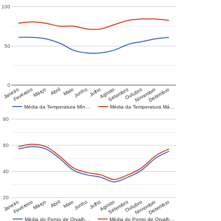
100
50
0
Janeiro
Fevereiro
Março
Abril
Maio
Junho
Julho
Agosto
Setembro
Outubro
Novembro
Dezembro
Média da Temperatura Mín…
Média da Temperatura Má…
80
60
40
20
Janeiro
Fevereiro
Março
Abril
Maio
Junho
Julho
Agosto
Setembro
Outubro
Novembro
Dezembro
Média do Ponto de Orvalh…
Média do Ponto de Orvalh…