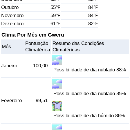
Outubro
55℉
84℉
Saúde
Novembro
59℉
84℉
Dezembro
61℉
82℉
Indicador de Saúde (Atual)
Clima Por Mês em Gweru
Indicador de Saúde
Pontuação
Resumo das Condições
Mês
Climatérica
Climatéricas
Indicador de Saúde por País
Janeiro
100,00
Poluição
Possibilidade de dia nublado 88%
Indicador de Poluição (Atual)
Possibilidade de dia nublado 85%
Índice de poluição
Fevereiro
99,51
Indicador de Poluição por País
Possibilidade de dia húmido 86%
Trânsito