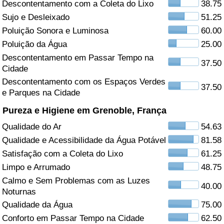
Descontentamento com a Coleta do Lixo
38.75
Sujo e Desleixado
51.25
Saúde
Poluição Sonora e Luminosa
60.00
Indicador de Saúde (Atual)
Poluição da Água
25.00
Descontentamento em Passar Tempo na
37.50
Cidade
Indicador de Saúde
Descontentamento com os Espaços Verdes
37.50
e Parques na Cidade
Indicador de Saúde por País
Pureza e Higiene em Grenoble, França
Poluição
Qualidade do Ar
54.63
Qualidade e Acessibilidade da Água Potável
81.58
Indicador de Poluição (Atual)
Satisfação com a Coleta do Lixo
61.25
Limpo e Arrumado
48.75
Índice de poluição
Calmo e Sem Problemas com as Luzes
40.00
Noturnas
Indicador de Poluição por País
Qualidade da Água
75.00
Conforto em Passar Tempo na Cidade
62.50
Trânsito