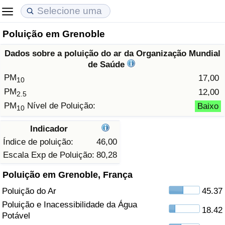
Poluição em Grenoble
Custo de Vida
Preços de Imóveis
Qualidade de Vida
Dados sobre a poluição do ar da Organização Mundial
Indicador de Custo de Vida (Atual)
Indicador de Preços de Imóveis (Atual)
Indicador de Qualidade de Vida
de Saúde
PM
17,00
10
Indicador de Custo de Vida
Indicador de Preços de Imóveis
Indicador de Qualidade de Vida (Atual)
PM
12,00
2.5
PM
Nível de Poluição:
Baixo
10
Indicador de Custo de Vida Por País
Indicador de Preços de Imóveis por País
Índice de qualidade de vida por país
Indicador
em Aqaba
Crime
Índice de poluição:
46,00
Escala Exp de Poluição:
80,28
Taxa do Indicador de Crime (Atual)
Poluição em Grenoble, França
Poluição do Ar
45.37
Indicador de Crime
Poluição e Inacessibilidade da Água
18.42
Potável
Índice de criminalidade por país