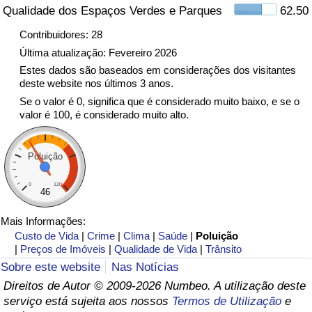
Qualidade dos Espaços Verdes e Parques
62.50
Indicador de Trânsito
Contribuidores: 28
Última atualização: Fevereiro 2026
Indicador de Trânsito (Atual)
Estes dados são baseados em considerações dos visitantes
deste website nos últimos 3 anos.
Se o valor é 0, significa que é considerado muito baixo, e se o
Indicador de Trânsito por País
valor é 100, é considerado muito alto.
Poluição
0
120
46
Mais Informações:
Custo de Vida
|
Crime
|
Clima
|
Saúde
|
Poluição
|
Preços de Imóveis
|
Qualidade de Vida
|
Trânsito
Sobre este website
Nas Notícias
Direitos de Autor © 2009-2026 Numbeo. A utilização deste
serviço está sujeita aos nossos
Termos de Utilização
e