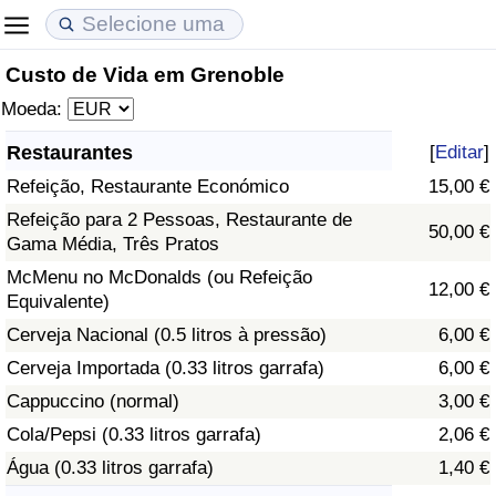
Custo de Vida em Grenoble
Custo de Vida
Preços de Imóveis
Qualidade de Vida
Moeda:
Indicador de Custo de Vida (Atual)
Indicador de Preços de Imóveis (Atual)
Indicador de Qualidade de Vida
Restaurantes
[
Editar
]
Refeição, Restaurante Económico
15,00 €
Indicador de Custo de Vida
Indicador de Preços de Imóveis
Indicador de Qualidade de Vida (Atual)
Refeição para 2 Pessoas, Restaurante de
50,00 €
Gama Média, Três Pratos
Indicador de Custo de Vida Por País
Indicador de Preços de Imóveis por País
Índice de qualidade de vida por país
McMenu no McDonalds (ou Refeição
12,00 €
Equivalente)
em Aqaba
Crime
Cerveja Nacional (0.5 litros à pressão)
6,00 €
Taxa do Indicador de Crime (Atual)
Cerveja Importada (0.33 litros garrafa)
6,00 €
Cappuccino (normal)
3,00 €
Indicador de Crime
Cola/Pepsi (0.33 litros garrafa)
2,06 €
Água (0.33 litros garrafa)
1,40 €
Índice de criminalidade por país