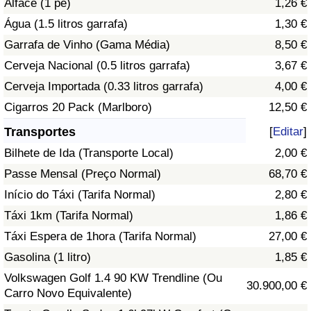
Alface (1 pé)
1,26 €
Água (1.5 litros garrafa)
1,30 €
Indicador de Trânsito
Garrafa de Vinho (Gama Média)
8,50 €
Cerveja Nacional (0.5 litros garrafa)
3,67 €
Indicador de Trânsito (Atual)
Cerveja Importada (0.33 litros garrafa)
4,00 €
Indicador de Trânsito por País
Cigarros 20 Pack (Marlboro)
12,50 €
Transportes
[
Editar
]
Bilhete de Ida (Transporte Local)
2,00 €
Passe Mensal (Preço Normal)
68,70 €
Início do Táxi (Tarifa Normal)
2,80 €
Táxi 1km (Tarifa Normal)
1,86 €
Táxi Espera de 1hora (Tarifa Normal)
27,00 €
Gasolina (1 litro)
1,85 €
Volkswagen Golf 1.4 90 KW Trendline (Ou
30.900,00 €
Carro Novo Equivalente)