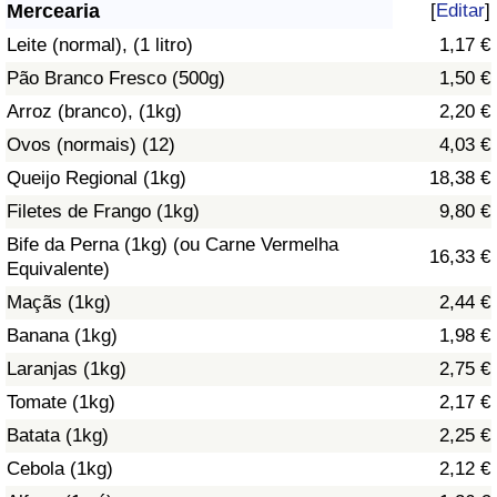
Mercearia
[
Editar
]
Saúde
Leite (normal), (1 litro)
1,17 €
Pão Branco Fresco (500g)
1,50 €
Indicador de Saúde (Atual)
Arroz (branco), (1kg)
2,20 €
Ovos (normais) (12)
4,03 €
Indicador de Saúde
Queijo Regional (1kg)
18,38 €
Indicador de Saúde por País
Filetes de Frango (1kg)
9,80 €
Bife da Perna (1kg) (ou Carne Vermelha
16,33 €
Poluição
Equivalente)
Maçãs (1kg)
2,44 €
Indicador de Poluição (Atual)
Banana (1kg)
1,98 €
Laranjas (1kg)
2,75 €
Índice de poluição
Tomate (1kg)
2,17 €
Indicador de Poluição por País
Batata (1kg)
2,25 €
Cebola (1kg)
2,12 €
Trânsito