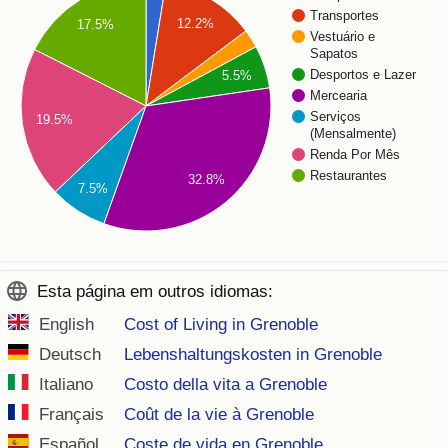
Transportes
12.2%
17.5%
Vestuário e
Sapatos
Desportos e Lazer
5.5%
Mercearia
Serviços
19.5%
(Mensalmente)
Renda Por Mês
Restaurantes
32.8%
7.5%
Esta página em outros idiomas:
English
Cost of Living in Grenoble
Deutsch
Lebenshaltungskosten in Grenoble
Italiano
Costo della vita a Grenoble
Français
Coût de la vie à Grenoble
Español
Coste de vida en Grenoble