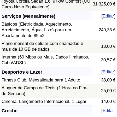
Toyota Corolla Sedan 1.6l 97kW Comfort (Ou
31.325,00 €
Carro Novo Equivalente)
Serviços (Mensalmente)
[
Editar
]
Básicos (Eletricidade, Aquecimento,
Arrefecimento, Água, Lixo) para um
249,33 €
Apartamento de 85m2
Plano mensal de celular com chamadas e
13,00 €
mais de 10 GB de dados
Internet (60 Mbps ou Mais, Dados Ilimitados,
30,57 €
Cabo/ADSL)
Desportos e Lazer
[
Editar
]
Fitness Club, Mensalidade para 1 Adulto
38,00 €
Aluguer de Campo de Ténis (1 Hora no Fim-
25,00 €
de-Semana)
Cinema, Lançamento Internacional, 1 Lugar
14,00 €
Creche
[
Editar
]