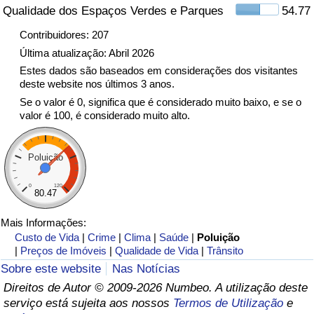
Qualidade dos Espaços Verdes e Parques
54.77
Indicador de Trânsito
Contribuidores: 207
Última atualização: Abril 2026
Indicador de Trânsito (Atual)
Estes dados são baseados em considerações dos visitantes
deste website nos últimos 3 anos.
Se o valor é 0, significa que é considerado muito baixo, e se o
Indicador de Trânsito por País
valor é 100, é considerado muito alto.
Poluição
0
120
80.47
Mais Informações:
Custo de Vida
|
Crime
|
Clima
|
Saúde
|
Poluição
|
Preços de Imóveis
|
Qualidade de Vida
|
Trânsito
Sobre este website
Nas Notícias
Direitos de Autor © 2009-2026 Numbeo. A utilização deste
serviço está sujeita aos nossos
Termos de Utilização
e