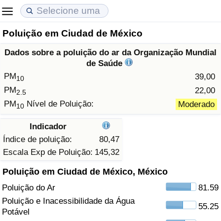
Poluição em Ciudad de México
Custo de Vida
Preços de Imóveis
Qualidade de Vida
Dados sobre a poluição do ar da Organização Mundial
Indicador de Custo de Vida (Atual)
Indicador de Preços de Imóveis (Atual)
Indicador de Qualidade de Vida
de Saúde
PM
39,00
10
Indicador de Custo de Vida
Indicador de Preços de Imóveis
Indicador de Qualidade de Vida (Atual)
PM
22,00
2.5
PM
Nível de Poluição:
Moderado
10
Indicador de Custo de Vida Por País
Indicador de Preços de Imóveis por País
Índice de qualidade de vida por país
Indicador
em Aqaba
Crime
Índice de poluição:
80,47
Escala Exp de Poluição:
145,32
Taxa do Indicador de Crime (Atual)
Poluição em Ciudad de México, México
Poluição do Ar
81.59
Indicador de Crime
Poluição e Inacessibilidade da Água
55.25
Potável
Índice de criminalidade por país