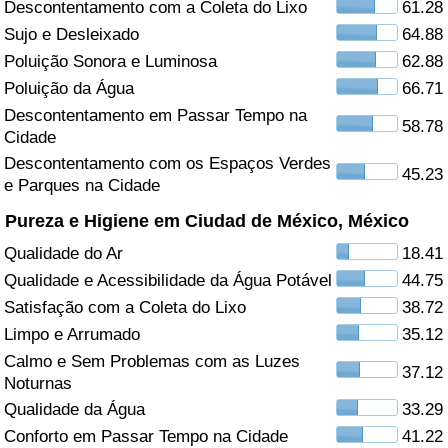
Descontentamento com a Coleta do Lixo
61.28
Sujo e Desleixado
64.88
Saúde
Poluição Sonora e Luminosa
62.88
Indicador de Saúde (Atual)
Poluição da Água
66.71
Descontentamento em Passar Tempo na
58.78
Cidade
Indicador de Saúde
Descontentamento com os Espaços Verdes
45.23
e Parques na Cidade
Indicador de Saúde por País
Pureza e Higiene em Ciudad de México, México
Poluição
Qualidade do Ar
18.41
Qualidade e Acessibilidade da Água Potável
44.75
Indicador de Poluição (Atual)
Satisfação com a Coleta do Lixo
38.72
Limpo e Arrumado
35.12
Índice de poluição
Calmo e Sem Problemas com as Luzes
37.12
Noturnas
Indicador de Poluição por País
Qualidade da Água
33.29
Conforto em Passar Tempo na Cidade
41.22
Trânsito