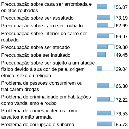
Preocupação sobre casa ser arrombada e
56.07
Saúde
objetos roubados
Preocupação sobre ser assaltado
73.19
Indicador de Saúde (Atual)
Preocupação sobre carro ser roubado
62.69
Preocupação sobre interior do carro ser
66.97
Indicador de Saúde
roubado
Preocupação sobre ser atacado
59.80
Indicador de Saúde por País
Preocupação sobe ser insultado
49.45
Preocupação sobre ser sujeito a um ataque
Poluição
físico devido à sua cor de pele, origem
29.04
étnica, sexo ou religião
Problema de pessoas consumirem ou
Indicador de Poluição (Atual)
66.30
traficarem drogas
Problema de criminalidade em habitações
Índice de poluição
72.22
como vandalismo e roubo
Problema de crimes violentos como
Indicador de Poluição por País
76.53
assaltos à mão armada
Problema de corrupção e suborno
85.73
Trânsito