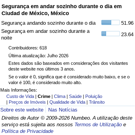
Segurança em andar sozinho durante o dia em
Ciudad de México, México
Indicador de Trânsito
Segurança andando sozinho durante o dia
51.96
Indicador de Trânsito (Atual)
Segurança em andar sozinho durante a
23.64
noite
Indicador de Trânsito por País
Contribuidores: 618
Última atualização: Julho 2026
Estes dados são baseados em considerações dos visitantes
deste website nos últimos 3 anos.
Se o valor é 0, significa que é considerado muito baixo, e se o
valor é 100, é considerado muito alto.
Mais Informações:
Custo de Vida
|
Crime
|
Clima
|
Saúde
|
Poluição
|
Preços de Imóveis
|
Qualidade de Vida
|
Trânsito
Sobre este website
Nas Notícias
Direitos de Autor © 2009-2026 Numbeo. A utilização deste
serviço está sujeita aos nossos
Termos de Utilização
e
Política de Privacidade