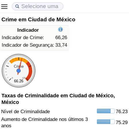
Crime em Ciudad de México
Custo de Vida
Preços de Imóveis
Qualidade de Vida
Indicador
Indicador de Custo de Vida (Atual)
Indicador de Preços de Imóveis (Atual)
Indicador de Qualidade de Vida
Indicador de Crime:
66,26
Indicador de Segurança:
33,74
Indicador de Custo de Vida
Indicador de Preços de Imóveis
Indicador de Qualidade de Vida (Atual)
Indicador de Custo de Vida Por País
Indicador de Preços de Imóveis por País
Índice de qualidade de vida por país
Crime
0
120
em Aqaba
Crime
66.26
Taxas de Criminalidade em Ciudad de México,
Taxa do Indicador de Crime (Atual)
México
Indicador de Crime
Nível de Criminalidade
76.23
Aumento de Criminalidade nos últimos 3
75.29
Índice de criminalidade por país
anos