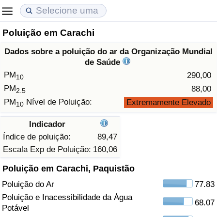
Poluição em Carachi
Custo de Vida
Preços de Imóveis
Qualidade de Vida
Dados sobre a poluição do ar da Organização Mundial
Indicador de Custo de Vida (Atual)
Indicador de Preços de Imóveis (Atual)
Indicador de Qualidade de Vida
de Saúde
PM
290,00
10
Indicador de Custo de Vida
Indicador de Preços de Imóveis
Indicador de Qualidade de Vida (Atual)
PM
88,00
2.5
PM
Nível de Poluição:
Extremamente Elevado
10
Indicador de Custo de Vida Por País
Indicador de Preços de Imóveis por País
Índice de qualidade de vida por país
Indicador
em Aqaba
Crime
Índice de poluição:
89,47
Escala Exp de Poluição:
160,06
Taxa do Indicador de Crime (Atual)
Poluição em Carachi, Paquistão
Poluição do Ar
77.83
Indicador de Crime
Poluição e Inacessibilidade da Água
68.07
Potável
Índice de criminalidade por país