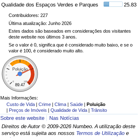
Qualidade dos Espaços Verdes e Parques
25.83
Indicador de Trânsito
Contribuidores: 227
Última atualização: Junho 2026
Indicador de Trânsito (Atual)
Estes dados são baseados em considerações dos visitantes
deste website nos últimos 3 anos.
Se o valor é 0, significa que é considerado muito baixo, e se o
Indicador de Trânsito por País
valor é 100, é considerado muito alto.
Poluição
0
120
89.47
Mais Informações:
Custo de Vida
|
Crime
|
Clima
|
Saúde
|
Poluição
|
Preços de Imóveis
|
Qualidade de Vida
|
Trânsito
Sobre este website
Nas Notícias
Direitos de Autor © 2009-2026 Numbeo. A utilização deste
serviço está sujeita aos nossos
Termos de Utilização
e