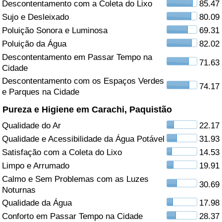
Descontentamento com a Coleta do Lixo
85.47
Sujo e Desleixado
80.09
Saúde
Poluição Sonora e Luminosa
69.31
Indicador de Saúde (Atual)
Poluição da Água
82.02
Descontentamento em Passar Tempo na
71.63
Cidade
Indicador de Saúde
Descontentamento com os Espaços Verdes
74.17
e Parques na Cidade
Indicador de Saúde por País
Pureza e Higiene em Carachi, Paquistão
Poluição
Qualidade do Ar
22.17
Qualidade e Acessibilidade da Água Potável
31.93
Indicador de Poluição (Atual)
Satisfação com a Coleta do Lixo
14.53
Limpo e Arrumado
19.91
Índice de poluição
Calmo e Sem Problemas com as Luzes
30.69
Noturnas
Indicador de Poluição por País
Qualidade da Água
17.98
Conforto em Passar Tempo na Cidade
28.37
Trânsito