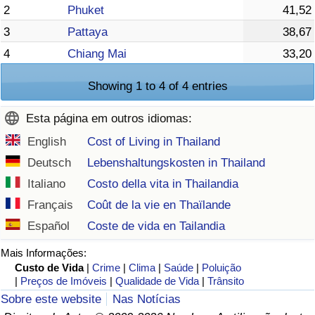
2
Phuket
41,52
3
Pattaya
38,67
4
Chiang Mai
33,20
Showing 1 to 4 of 4 entries
Esta página em outros idiomas:
English
Cost of Living in Thailand
Deutsch
Lebenshaltungskosten in Thailand
Italiano
Costo della vita in Thailandia
Français
Coût de la vie en Thaïlande
Español
Coste de vida en Tailandia
Mais Informações:
Custo de Vida
|
Crime
|
Clima
|
Saúde
|
Poluição
|
Preços de Imóveis
|
Qualidade de Vida
|
Trânsito
Sobre este website
Nas Notícias