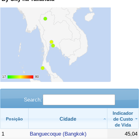
17
17
80
80
Search:
Indicador
Cidade
de Custo
Posição
de Vida
1
Banguecoque (Bangkok)
45,04