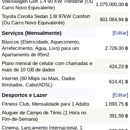
Volkswagen Golf 1.4 90 KW Trendline (Ou
1.075.000,00 ฿
Carro Novo Equivalente)
Toyota Corolla Sedan 1.6l 97kW Comfort
901.064,94 ฿
(Ou Carro Novo Equivalente)
Serviços (Mensalmente)
[
Editar
]
Básicos (Eletricidade, Aquecimento,
Arrefecimento, Água, Lixo) para um
2.729,00 ฿
Apartamento de 85m2
Plano mensal de celular com chamadas e
424,23 ฿
mais de 10 GB de dados
Internet (60 Mbps ou Mais, Dados
614,41 ฿
Ilimitados, Cabo/ADSL)
Desportos e Lazer
[
Editar
]
Fitness Club, Mensalidade para 1 Adulto
1.693,75 ฿
Aluguer de Campo de Ténis (1 Hora no
391,59 ฿
Fim-de-Semana)
Cinema, Lançamento Internacional, 1