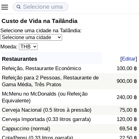
Custo de Vida na Tailândia
Custo de Vida
Preços de Imóveis
Qualidade de Vida
Selecione uma cidade na Tailândia:
Indicador de Custo de Vida (Atual)
Indicador de Preços de Imóveis (Atual)
Indicador de Qualidade de Vida
Moeda:
Indicador de Custo de Vida
Indicador de Preços de Imóveis
Indicador de Qualidade de Vida (Atual)
Restaurantes
[
Editar
]
Refeição, Restaurante Económico
100,00 ฿
Indicador de Custo de Vida Por País
Indicador de Preços de Imóveis por País
Índice de qualidade de vida por país
Refeição para 2 Pessoas, Restaurante de
900,00 ฿
Gama Média, Três Pratos
em Aqaba
Crime
McMenu no McDonalds (ou Refeição
240,00 ฿
Equivalente)
Taxa do Indicador de Crime (Atual)
Cerveja Nacional (0.5 litros à pressão)
75,00 ฿
Indicador de Crime
Cerveja Importada (0.33 litros garrafa)
120,00 ฿
Cappuccino (normal)
69,54 ฿
Índice de criminalidade por país
Cola/Pepsi (0.33 litros garrafa)
22,50 ฿