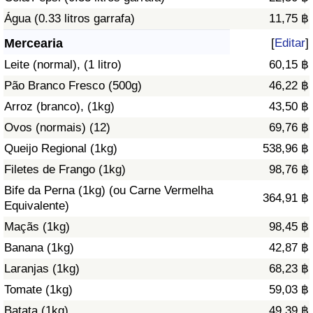
Água (0.33 litros garrafa)
11,75 ฿
Saúde
Mercearia
[
Editar
]
Indicador de Saúde (Atual)
Leite (normal), (1 litro)
60,15 ฿
Pão Branco Fresco (500g)
46,22 ฿
Indicador de Saúde
Arroz (branco), (1kg)
43,50 ฿
Ovos (normais) (12)
69,76 ฿
Indicador de Saúde por País
Queijo Regional (1kg)
538,96 ฿
Poluição
Filetes de Frango (1kg)
98,76 ฿
Bife da Perna (1kg) (ou Carne Vermelha
364,91 ฿
Indicador de Poluição (Atual)
Equivalente)
Maçãs (1kg)
98,45 ฿
Índice de poluição
Banana (1kg)
42,87 ฿
Laranjas (1kg)
68,23 ฿
Indicador de Poluição por País
Tomate (1kg)
59,03 ฿
Trânsito
Batata (1kg)
49,39 ฿