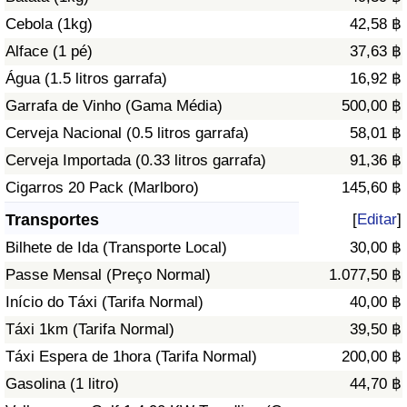
Cebola (1kg)
42,58 ฿
Indicador de Trânsito
Alface (1 pé)
37,63 ฿
Água (1.5 litros garrafa)
16,92 ฿
Indicador de Trânsito (Atual)
Garrafa de Vinho (Gama Média)
500,00 ฿
Cerveja Nacional (0.5 litros garrafa)
58,01 ฿
Indicador de Trânsito por País
Cerveja Importada (0.33 litros garrafa)
91,36 ฿
Cigarros 20 Pack (Marlboro)
145,60 ฿
Transportes
[
Editar
]
Bilhete de Ida (Transporte Local)
30,00 ฿
Passe Mensal (Preço Normal)
1.077,50 ฿
Início do Táxi (Tarifa Normal)
40,00 ฿
Táxi 1km (Tarifa Normal)
39,50 ฿
Táxi Espera de 1hora (Tarifa Normal)
200,00 ฿
Gasolina (1 litro)
44,70 ฿