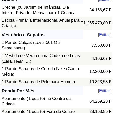
Creche (ou Jardim de Infância), Dia
34.166,67 ₽
Inteiro, Privado, Mensal para 1 Criança
Escola Primária Internacional, Anual para 1
1.265.479,80 ₽
Criança
Vestuário e Sapatos
[
Editar
]
1 Par de Calças (Levis 501 Ou
7.550,00 ₽
Semelhante)
1 Vestido de Verão numa Cadeia de Lojas
4.166,67 ₽
(Zara, H&M, ...)
1 Par de Sapatos de Corrida Nike (Gama
12.200,00 ₽
Média)
1 Par de Sapatos de Pele para Homem
10.323,53 ₽
Renda Por Mês
[
Editar
]
Apartamento (1 quarto) no Centro da
64.269,23 ₽
Cidade
Apartamento (1 quarto) Fora do Centro
38.153,85 ₽