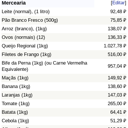
Mercearia
[
Editar
]
Saúde
Leite (normal), (1 litro)
92,48 ₽
Pão Branco Fresco (500g)
75,85 ₽
Indicador de Saúde (Atual)
Arroz (branco), (1kg)
138,07 ₽
Ovos (normais) (12)
136,33 ₽
Indicador de Saúde
Queijo Regional (1kg)
1.027,78 ₽
Indicador de Saúde por País
Filetes de Frango (1kg)
516,00 ₽
Bife da Perna (1kg) (ou Carne Vermelha
957,04 ₽
Poluição
Equivalente)
Maçãs (1kg)
149,92 ₽
Indicador de Poluição (Atual)
Banana (1kg)
138,60 ₽
Laranjas (1kg)
147,03 ₽
Índice de poluição
Tomate (1kg)
265,00 ₽
Indicador de Poluição por País
Batata (1kg)
64,41 ₽
Cebola (1kg)
51,29 ₽
Trânsito