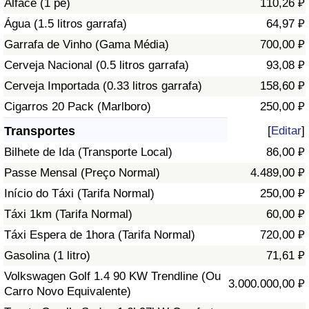
Alface (1 pé)
110,26 ₽
Água (1.5 litros garrafa)
64,97 ₽
Indicador de Trânsito
Garrafa de Vinho (Gama Média)
700,00 ₽
Cerveja Nacional (0.5 litros garrafa)
93,08 ₽
Indicador de Trânsito (Atual)
Cerveja Importada (0.33 litros garrafa)
158,60 ₽
Indicador de Trânsito por País
Cigarros 20 Pack (Marlboro)
250,00 ₽
Transportes
[
Editar
]
Bilhete de Ida (Transporte Local)
86,00 ₽
Passe Mensal (Preço Normal)
4.489,00 ₽
Início do Táxi (Tarifa Normal)
250,00 ₽
Táxi 1km (Tarifa Normal)
60,00 ₽
Táxi Espera de 1hora (Tarifa Normal)
720,00 ₽
Gasolina (1 litro)
71,61 ₽
Volkswagen Golf 1.4 90 KW Trendline (Ou
3.000.000,00 ₽
Carro Novo Equivalente)