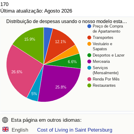
170
Última atualização: Agosto 2026
Distribuição de despesas usando o nosso modelo esta…
Preço de Compra
de Apartamento
Transportes
15.9%
12.1%
Vestuário e
Sapatos
Desportos e Lazer
Mercearia
6.6%
Serviços
26.6%
(Mensalmente)
Renda Por Mês
Restaurantes
25.8%
5%
Esta página em outros idiomas:
English
Cost of Living in Saint Petersburg