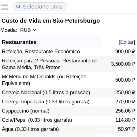
Custo de Vida em São Petersburgo
Custo de Vida
Preços de Imóveis
Qualidade de Vida
Moeda:
Indicador de Custo de Vida (Atual)
Indicador de Preços de Imóveis (Atual)
Indicador de Qualidade de Vida
Restaurantes
[
Editar
]
Refeição, Restaurante Económico
900,00 ₽
Indicador de Custo de Vida
Indicador de Preços de Imóveis
Indicador de Qualidade de Vida (Atual)
Refeição para 2 Pessoas, Restaurante de
3.500,00 ₽
Gama Média, Três Pratos
Indicador de Custo de Vida Por País
Indicador de Preços de Imóveis por País
Índice de qualidade de vida por país
McMenu no McDonalds (ou Refeição
500,00 ₽
Equivalente)
em Aqaba
Crime
Cerveja Nacional (0.5 litros à pressão)
250,00 ₽
Taxa do Indicador de Crime (Atual)
Cerveja Importada (0.33 litros garrafa)
270,00 ₽
Cappuccino (normal)
256,06 ₽
Indicador de Crime
Cola/Pepsi (0.33 litros garrafa)
114,80 ₽
Água (0.33 litros garrafa)
50,97 ₽
Índice de criminalidade por país