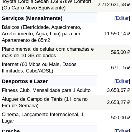
Toyota Corolla Sedan 1.6l 97kW Comfort
2.712.631,58 ₽
(Ou Carro Novo Equivalente)
Serviços (Mensalmente)
[
Editar
]
Básicos (Eletricidade, Aquecimento,
Arrefecimento, Água, Lixo) para um
11.550,14 ₽
Apartamento de 85m2
Plano mensal de celular com chamadas e
595,00 ₽
mais de 10 GB de dados
Internet (60 Mbps ou Mais, Dados
671,15 ₽
Ilimitados, Cabo/ADSL)
Desportos e Lazer
[
Editar
]
Fitness Club, Mensalidade para 1 Adulto
3.658,67 ₽
Aluguer de Campo de Ténis (1 Hora no
2.653,27 ₽
Fim-de-Semana)
Cinema, Lançamento Internacional, 1
500,00 ₽
Lugar
Creche
[
Editar
]