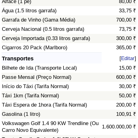
Alface (1 pé)
80,00 ₹
Água (1.5 litros garrafa)
33,75 ₹
Indicador de Trânsito
Garrafa de Vinho (Gama Média)
700,00 ₹
Cerveja Nacional (0.5 litros garrafa)
73,75 ₹
Indicador de Trânsito (Atual)
Cerveja Importada (0.33 litros garrafa)
300,00 ₹
Indicador de Trânsito por País
Cigarros 20 Pack (Marlboro)
365,00 ₹
Transportes
[
Editar
]
Bilhete de Ida (Transporte Local)
15,00 ₹
Passe Mensal (Preço Normal)
600,00 ₹
Início do Táxi (Tarifa Normal)
30,00 ₹
Táxi 1km (Tarifa Normal)
50,00 ₹
Táxi Espera de 1hora (Tarifa Normal)
200,00 ₹
Gasolina (1 litro)
100,91 ₹
Volkswagen Golf 1.4 90 KW Trendline (Ou
1.600.000,00 ₹
Carro Novo Equivalente)