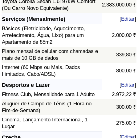
Toyota Corolla Sedan 1.6l 97kW Comfort
2.383.000,00 ₹
(Ou Carro Novo Equivalente)
Serviços (Mensalmente)
[
Editar
]
Básicos (Eletricidade, Aquecimento,
Arrefecimento, Água, Lixo) para um
2.000,00 ₹
Apartamento de 85m2
Plano mensal de celular com chamadas e
339,80 ₹
mais de 10 GB de dados
Internet (60 Mbps ou Mais, Dados
800,00 ₹
Ilimitados, Cabo/ADSL)
Desportos e Lazer
[
Editar
]
Fitness Club, Mensalidade para 1 Adulto
2.972,22 ₹
Aluguer de Campo de Ténis (1 Hora no
300,00 ₹
Fim-de-Semana)
Cinema, Lançamento Internacional, 1
275,00 ₹
Lugar
Creche
[
Editar
]