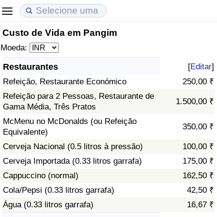
Custo de Vida em Pangim
Custo de Vida
Preços de Imóveis
Qualidade de Vida
Moeda:
Indicador de Custo de Vida (Atual)
Indicador de Preços de Imóveis (Atual)
Indicador de Qualidade de Vida
Restaurantes
[
Editar
]
Refeição, Restaurante Económico
250,00 ₹
Indicador de Custo de Vida
Indicador de Preços de Imóveis
Indicador de Qualidade de Vida (Atual)
Refeição para 2 Pessoas, Restaurante de
1.500,00 ₹
Gama Média, Três Pratos
Indicador de Custo de Vida Por País
Indicador de Preços de Imóveis por País
Índice de qualidade de vida por país
McMenu no McDonalds (ou Refeição
350,00 ₹
Equivalente)
em Aqaba
Crime
Cerveja Nacional (0.5 litros à pressão)
100,00 ₹
Taxa do Indicador de Crime (Atual)
Cerveja Importada (0.33 litros garrafa)
175,00 ₹
Cappuccino (normal)
162,50 ₹
Indicador de Crime
Cola/Pepsi (0.33 litros garrafa)
42,50 ₹
Água (0.33 litros garrafa)
16,67 ₹
Índice de criminalidade por país