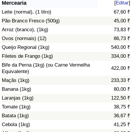
Mercearia
[
Editar
]
Saúde
Leite (normal), (1 litro)
67,60 ₹
Pão Branco Fresco (500g)
45,00 ₹
Indicador de Saúde (Atual)
Arroz (branco), (1kg)
73,83 ₹
Ovos (normais) (12)
86,73 ₹
Indicador de Saúde
Queijo Regional (1kg)
540,00 ₹
Indicador de Saúde por País
Filetes de Frango (1kg)
334,00 ₹
Bife da Perna (1kg) (ou Carne Vermelha
422,00 ₹
Poluição
Equivalente)
Maçãs (1kg)
233,33 ₹
Indicador de Poluição (Atual)
Banana (1kg)
80,00 ₹
Laranjas (1kg)
122,50 ₹
Índice de poluição
Tomate (1kg)
38,75 ₹
Indicador de Poluição por País
Batata (1kg)
36,67 ₹
Cebola (1kg)
41,25 ₹
Trânsito