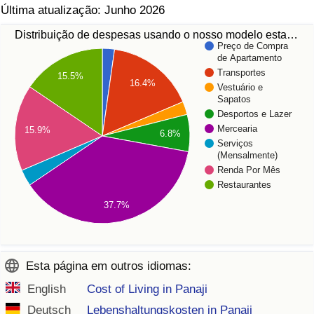
Última atualização: Junho 2026
Distribuição de despesas usando o nosso modelo esta…
Preço de Compra
de Apartamento
Transportes
15.5%
16.4%
Vestuário e
Sapatos
Desportos e Lazer
Mercearia
15.9%
6.8%
Serviços
(Mensalmente)
Renda Por Mês
Restaurantes
37.7%
Esta página em outros idiomas:
English
Cost of Living in Panaji
Deutsch
Lebenshaltungskosten in Panaji