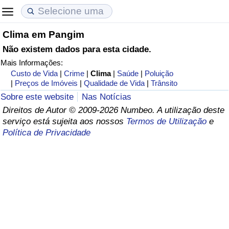
Clima em Pangim
Custo de Vida
Preços de Imóveis
Qualidade de Vida
Não existem dados para esta cidade.
Mais Informações:
Indicador de Custo de Vida (Atual)
Indicador de Preços de Imóveis (Atual)
Indicador de Qualidade de Vida
Custo de Vida
|
Crime
|
Clima
|
Saúde
|
Poluição
|
Preços de Imóveis
|
Qualidade de Vida
|
Trânsito
Indicador de Custo de Vida
Indicador de Preços de Imóveis
Indicador de Qualidade de Vida (Atual)
Sobre este website
Nas Notícias
Direitos de Autor © 2009-2026 Numbeo. A utilização deste
Indicador de Custo de Vida Por País
Indicador de Preços de Imóveis por País
Índice de qualidade de vida por país
serviço está sujeita aos nossos
Termos de Utilização
e
Política de Privacidade
em Aqaba
Crime
Taxa do Indicador de Crime (Atual)
Indicador de Crime
Índice de criminalidade por país