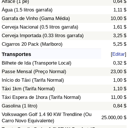
Alface (1 pé)
0,64 $
Água (1.5 litros garrafa)
1,11 $
Indicador de Trânsito
Garrafa de Vinho (Gama Média)
10,00 $
Cerveja Nacional (0.5 litros garrafa)
1,61 $
Indicador de Trânsito (Atual)
Cerveja Importada (0.33 litros garrafa)
3,25 $
Indicador de Trânsito por País
Cigarros 20 Pack (Marlboro)
5,25 $
Transportes
[
Editar
]
Bilhete de Ida (Transporte Local)
0,32 $
Passe Mensal (Preço Normal)
23,00 $
Início do Táxi (Tarifa Normal)
1,00 $
Táxi 1km (Tarifa Normal)
1,10 $
Táxi Espera de 1hora (Tarifa Normal)
11,00 $
Gasolina (1 litro)
0,84 $
Volkswagen Golf 1.4 90 KW Trendline (Ou
25.000,00 $
Carro Novo Equivalente)