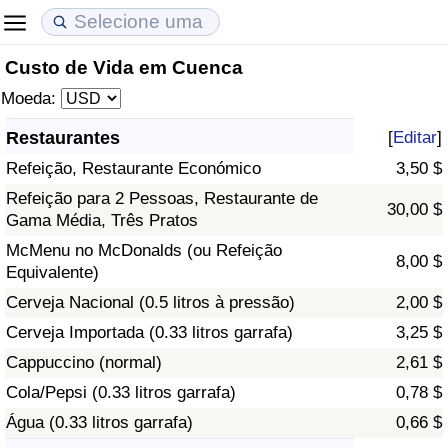
Custo de Vida em Cuenca
Custo de Vida
Preços de Imóveis
Qualidade de Vida
Moeda:
Indicador de Custo de Vida (Atual)
Indicador de Preços de Imóveis (Atual)
Indicador de Qualidade de Vida
Restaurantes
[
Editar
]
Refeição, Restaurante Económico
3,50 $
Indicador de Custo de Vida
Indicador de Preços de Imóveis
Indicador de Qualidade de Vida (Atual)
Refeição para 2 Pessoas, Restaurante de
30,00 $
Gama Média, Três Pratos
Indicador de Custo de Vida Por País
Indicador de Preços de Imóveis por País
Índice de qualidade de vida por país
McMenu no McDonalds (ou Refeição
8,00 $
Equivalente)
em Aqaba
Crime
Cerveja Nacional (0.5 litros à pressão)
2,00 $
Taxa do Indicador de Crime (Atual)
Cerveja Importada (0.33 litros garrafa)
3,25 $
Cappuccino (normal)
2,61 $
Indicador de Crime
Cola/Pepsi (0.33 litros garrafa)
0,78 $
Água (0.33 litros garrafa)
0,66 $
Índice de criminalidade por país