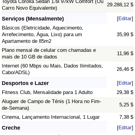
Toyota Corolla Sedan 1.6l 97kW Comfort (Ou
29.288,12 $
Carro Novo Equivalente)
Serviços (Mensalmente)
[
Editar
]
Básicos (Eletricidade, Aquecimento,
Arrefecimento, Água, Lixo) para um
35,99 $
Apartamento de 85m2
Plano mensal de celular com chamadas e
11,96 $
mais de 10 GB de dados
Internet (60 Mbps ou Mais, Dados Ilimitados,
26,46 $
Cabo/ADSL)
Desportos e Lazer
[
Editar
]
Fitness Club, Mensalidade para 1 Adulto
29,38 $
Aluguer de Campo de Ténis (1 Hora no Fim-
5,25 $
de-Semana)
Cinema, Lançamento Internacional, 1 Lugar
7,38 $
Creche
[
Editar
]