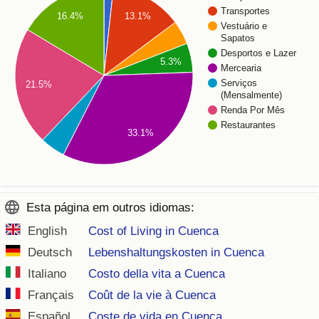
Transportes
16.4%
13.1%
Vestuário e
Sapatos
Desportos e Lazer
5.3%
Mercearia
Serviços
21.5%
(Mensalmente)
Renda Por Mês
Restaurantes
33.1%
Esta página em outros idiomas:
English
Cost of Living in Cuenca
Deutsch
Lebenshaltungskosten in Cuenca
Italiano
Costo della vita a Cuenca
Français
Coût de la vie à Cuenca
Español
Coste de vida en Cuenca