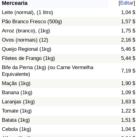
Mercearia
[
Editar
]
Saúde
Leite (normal), (1 litro)
1,04 $
Pão Branco Fresco (500g)
1,57 $
Indicador de Saúde (Atual)
Arroz (branco), (1kg)
1,75 $
Ovos (normais) (12)
2,16 $
Indicador de Saúde
Queijo Regional (1kg)
5,46 $
Indicador de Saúde por País
Filetes de Frango (1kg)
5,44 $
Bife da Perna (1kg) (ou Carne Vermelha
7,19 $
Poluição
Equivalente)
Maçãs (1kg)
1,90 $
Indicador de Poluição (Atual)
Banana (1kg)
1,09 $
Laranjas (1kg)
1,63 $
Índice de poluição
Tomate (1kg)
1,22 $
Indicador de Poluição por País
Batata (1kg)
1,51 $
Cebola (1kg)
1,04 $
Trânsito