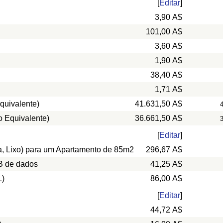
[
Editar
]
3,90 A$
101,00 A$
3,60 A$
1,90 A$
38,40 A$
1,71 A$
quivalente)
41.631,50 A$
o Equivalente)
36.661,50 A$
[
Editar
]
ua, Lixo) para um Apartamento de 85m2
296,67 A$
B de dados
41,25 A$
L)
86,00 A$
[
Editar
]
44,72 A$