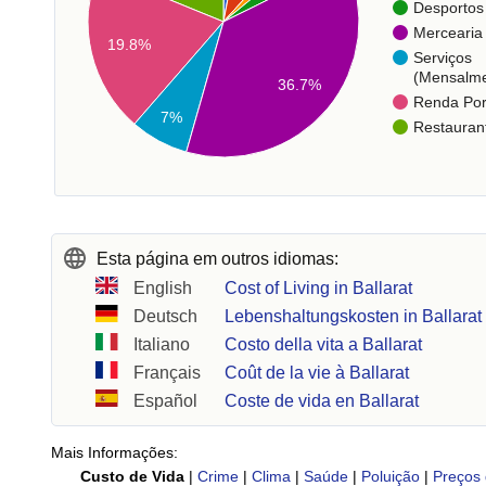
Desportos
Mercearia
19.8%
Serviços
(Mensalme
36.7%
Renda Po
7%
Restauran
Esta página em outros idiomas:
English
Cost of Living in Ballarat
Deutsch
Lebenshaltungskosten in Ballarat
Italiano
Costo della vita a Ballarat
Français
Coût de la vie à Ballarat
Español
Coste de vida en Ballarat
Mais Informações:
Custo de Vida
|
Crime
|
Clima
|
Saúde
|
Poluição
|
Preços 