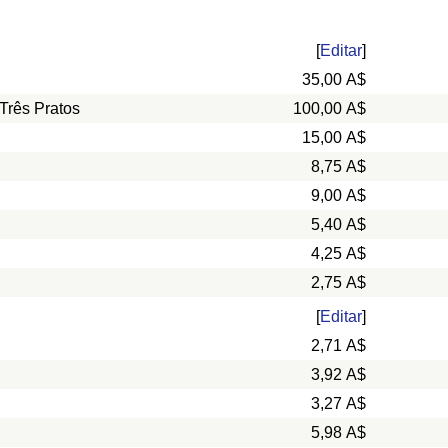
[
Editar
]
35,00 A$
Três Pratos
100,00 A$
15,00 A$
8,75 A$
9,00 A$
5,40 A$
4,25 A$
2,75 A$
[
Editar
]
2,71 A$
3,92 A$
3,27 A$
5,98 A$