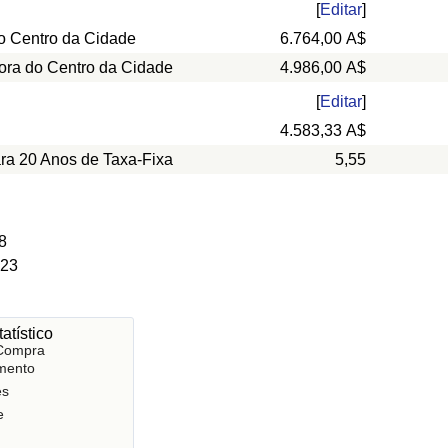
[
Editar
]
o Centro da Cidade
6.764,00 A$
ora do Centro da Cidade
4.986,00 A$
[
Editar
]
4.583,33 A$
ara 20 Anos de Taxa-Fixa
5,55
8
 23
atístico
 Compra
mento
es
e