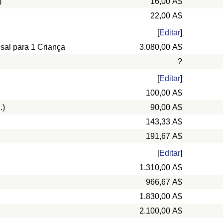
)
16,00 A$
22,00 A$
[
Editar
]
nsal para 1 Criança
3.080,00 A$
?
[
Editar
]
100,00 A$
.)
90,00 A$
143,33 A$
191,67 A$
[
Editar
]
1.310,00 A$
966,67 A$
1.830,00 A$
2.100,00 A$