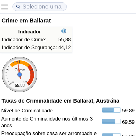
Crime em Ballarat
Custo de Vida
Preços de Imóveis
Qualidade de Vida
Indicador
Indicador de Custo de Vida (Atual)
Indicador de Preços de Imóveis (Atual)
Indicador de Qualidade de Vida
Indicador de Crime:
55,88
Indicador de Segurança:
44,12
Indicador de Custo de Vida
Indicador de Preços de Imóveis
Indicador de Qualidade de Vida (Atual)
Indicador de Custo de Vida Por País
Indicador de Preços de Imóveis por País
Índice de qualidade de vida por país
Crime
0
120
em Aqaba
Crime
55.88
Taxas de Criminalidade em Ballarat, Austrália
Taxa do Indicador de Crime (Atual)
Nível de Criminalidade
59.89
Indicador de Crime
Aumento de Criminalidade nos últimos 3
69.59
anos
Índice de criminalidade por país
Preocupação sobre casa ser arrombada e