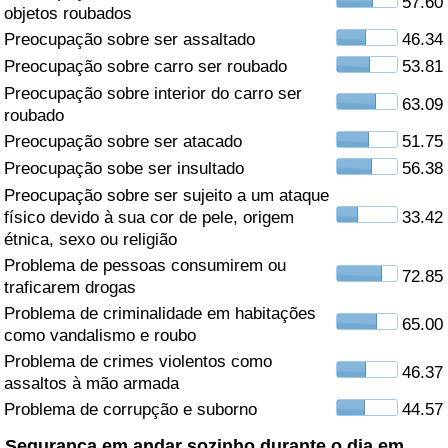
57.60
objetos roubados
Saúde
Preocupação sobre ser assaltado
46.34
Preocupação sobre carro ser roubado
53.81
Indicador de Saúde (Atual)
Preocupação sobre interior do carro ser
63.09
roubado
Indicador de Saúde
Preocupação sobre ser atacado
51.75
Preocupação sobe ser insultado
56.38
Indicador de Saúde por País
Preocupação sobre ser sujeito a um ataque
físico devido à sua cor de pele, origem
33.42
étnica, sexo ou religião
Poluição
Problema de pessoas consumirem ou
72.85
traficarem drogas
Indicador de Poluição (Atual)
Problema de criminalidade em habitações
65.00
como vandalismo e roubo
Índice de poluição
Problema de crimes violentos como
46.37
assaltos à mão armada
Indicador de Poluição por País
Problema de corrupção e suborno
44.57
Trânsito
Segurança em andar sozinho durante o dia em