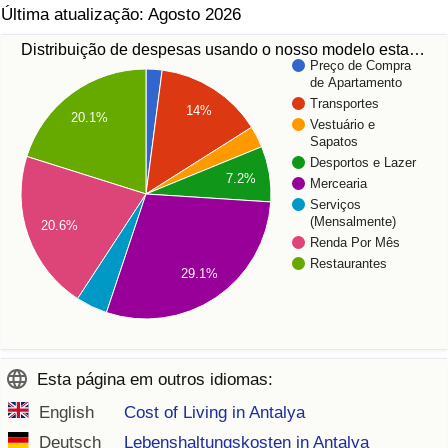
Última atualização: Agosto 2026
Distribuição de despesas usando o nosso modelo esta…
Preço de Compra
de Apartamento
Transportes
14%
20.1%
Vestuário e
Sapatos
Desportos e Lazer
7.2%
Mercearia
Serviços
(Mensalmente)
20.6%
Renda Por Mês
Restaurantes
29.1%
Esta página em outros idiomas:
English
Cost of Living in Antalya
Deutsch
Lebenshaltungskosten in Antalya