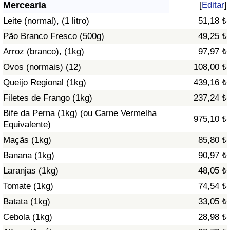
Mercearia
[
Editar
]
Saúde
Leite (normal), (1 litro)
51,18 ₺
Pão Branco Fresco (500g)
49,25 ₺
Indicador de Saúde (Atual)
Arroz (branco), (1kg)
97,97 ₺
Ovos (normais) (12)
108,00 ₺
Indicador de Saúde
Queijo Regional (1kg)
439,16 ₺
Indicador de Saúde por País
Filetes de Frango (1kg)
237,24 ₺
Bife da Perna (1kg) (ou Carne Vermelha
975,10 ₺
Poluição
Equivalente)
Maçãs (1kg)
85,80 ₺
Indicador de Poluição (Atual)
Banana (1kg)
90,97 ₺
Laranjas (1kg)
48,05 ₺
Índice de poluição
Tomate (1kg)
74,54 ₺
Indicador de Poluição por País
Batata (1kg)
33,05 ₺
Cebola (1kg)
28,98 ₺
Trânsito