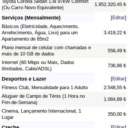
Toyota Corolla Sedan 1.6l 97kW Comfort
1.952.320,45 ₺
(Ou Carro Novo Equivalente)
Serviços (Mensalmente)
[
Editar
]
Básicos (Eletricidade, Aquecimento,
Arrefecimento, Água, Lixo) para um
3.419,22 ₺
Apartamento de 85m2
Plano mensal de celular com chamadas e
556,49 ₺
mais de 10 GB de dados
Internet (60 Mbps ou Mais, Dados
736,86 ₺
Ilimitados, Cabo/ADSL)
Desportos e Lazer
[
Editar
]
Fitness Club, Mensalidade para 1 Adulto
2.548,55 ₺
Aluguer de Campo de Ténis (1 Hora no
1.084,89 ₺
Fim-de-Semana)
Cinema, Lançamento Internacional, 1
350,00 ₺
Lugar
Creche
[
Editar
]