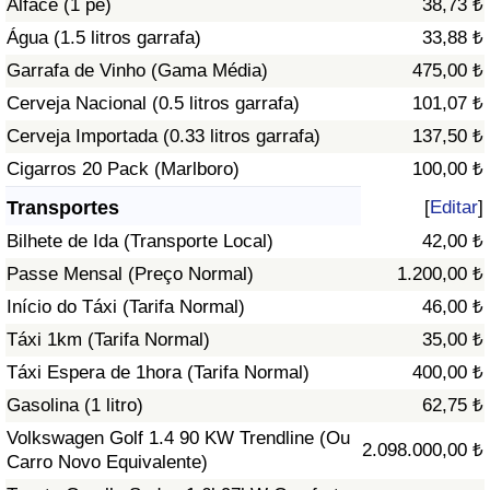
Alface (1 pé)
38,73 ₺
Água (1.5 litros garrafa)
33,88 ₺
Indicador de Trânsito
Garrafa de Vinho (Gama Média)
475,00 ₺
Cerveja Nacional (0.5 litros garrafa)
101,07 ₺
Indicador de Trânsito (Atual)
Cerveja Importada (0.33 litros garrafa)
137,50 ₺
Indicador de Trânsito por País
Cigarros 20 Pack (Marlboro)
100,00 ₺
Transportes
[
Editar
]
Bilhete de Ida (Transporte Local)
42,00 ₺
Passe Mensal (Preço Normal)
1.200,00 ₺
Início do Táxi (Tarifa Normal)
46,00 ₺
Táxi 1km (Tarifa Normal)
35,00 ₺
Táxi Espera de 1hora (Tarifa Normal)
400,00 ₺
Gasolina (1 litro)
62,75 ₺
Volkswagen Golf 1.4 90 KW Trendline (Ou
2.098.000,00 ₺
Carro Novo Equivalente)