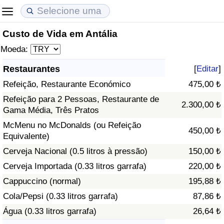
Custo de Vida em Antália
Custo de Vida
Preços de Imóveis
Qualidade de Vida
Moeda:
Indicador de Custo de Vida (Atual)
Indicador de Preços de Imóveis (Atual)
Indicador de Qualidade de Vida
Restaurantes
[
Editar
]
Refeição, Restaurante Económico
475,00 ₺
Indicador de Custo de Vida
Indicador de Preços de Imóveis
Indicador de Qualidade de Vida (Atual)
Refeição para 2 Pessoas, Restaurante de
2.300,00 ₺
Gama Média, Três Pratos
Indicador de Custo de Vida Por País
Indicador de Preços de Imóveis por País
Índice de qualidade de vida por país
McMenu no McDonalds (ou Refeição
450,00 ₺
Equivalente)
em Aqaba
Crime
Cerveja Nacional (0.5 litros à pressão)
150,00 ₺
Taxa do Indicador de Crime (Atual)
Cerveja Importada (0.33 litros garrafa)
220,00 ₺
Cappuccino (normal)
195,88 ₺
Indicador de Crime
Cola/Pepsi (0.33 litros garrafa)
87,86 ₺
Água (0.33 litros garrafa)
26,64 ₺
Índice de criminalidade por país