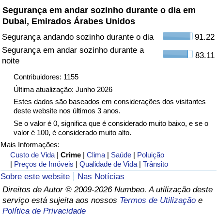
Segurança em andar sozinho durante o dia em
Dubai, Emirados Árabes Unidos
Indicador de Trânsito
Segurança andando sozinho durante o dia
91.22
Indicador de Trânsito (Atual)
Segurança em andar sozinho durante a
83.11
noite
Indicador de Trânsito por País
Contribuidores: 1155
Última atualização: Junho 2026
Estes dados são baseados em considerações dos visitantes
deste website nos últimos 3 anos.
Se o valor é 0, significa que é considerado muito baixo, e se o
valor é 100, é considerado muito alto.
Mais Informações:
Custo de Vida
|
Crime
|
Clima
|
Saúde
|
Poluição
|
Preços de Imóveis
|
Qualidade de Vida
|
Trânsito
Sobre este website
Nas Notícias
Direitos de Autor © 2009-2026 Numbeo. A utilização deste
serviço está sujeita aos nossos
Termos de Utilização
e
Política de Privacidade