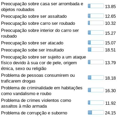
Preocupação sobre casa ser arrombada e
13.85
Saúde
objetos roubados
Preocupação sobre ser assaltado
12.65
Indicador de Saúde (Atual)
Preocupação sobre carro ser roubado
10.32
Preocupação sobre interior do carro ser
15.27
Indicador de Saúde
roubado
Preocupação sobre ser atacado
15.07
Indicador de Saúde por País
Preocupação sobe ser insultado
18.51
Preocupação sobre ser sujeito a um ataque
Poluição
físico devido à sua cor de pele, origem
13.79
étnica, sexo ou religião
Problema de pessoas consumirem ou
Indicador de Poluição (Atual)
18.18
traficarem drogas
Problema de criminalidade em habitações
Índice de poluição
16.30
como vandalismo e roubo
Problema de crimes violentos como
Indicador de Poluição por País
11.92
assaltos à mão armada
Problema de corrupção e suborno
24.15
Trânsito