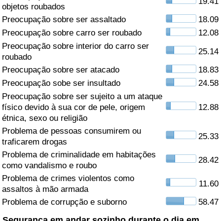
19.41
objetos roubados
Saúde
Preocupação sobre ser assaltado
18.09
Preocupação sobre carro ser roubado
12.08
Indicador de Saúde (Atual)
Preocupação sobre interior do carro ser
25.14
roubado
Indicador de Saúde
Preocupação sobre ser atacado
18.83
Preocupação sobe ser insultado
24.58
Indicador de Saúde por País
Preocupação sobre ser sujeito a um ataque
físico devido à sua cor de pele, origem
12.88
étnica, sexo ou religião
Poluição
Problema de pessoas consumirem ou
25.33
traficarem drogas
Indicador de Poluição (Atual)
Problema de criminalidade em habitações
28.42
como vandalismo e roubo
Índice de poluição
Problema de crimes violentos como
11.60
assaltos à mão armada
Indicador de Poluição por País
Problema de corrupção e suborno
58.47
Trânsito
Segurança em andar sozinho durante o dia em