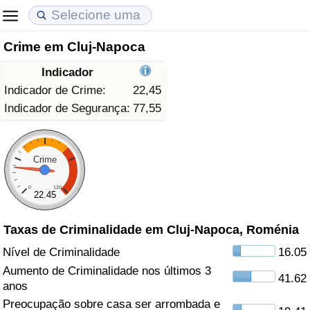
Crime em Cluj-Napoca
Custo de Vida
Preços de Imóveis
Qualidade de Vida
Indicador
Indicador de Custo de Vida (Atual)
Indicador de Preços de Imóveis (Atual)
Indicador de Qualidade de Vida
Indicador de Crime:
22,45
Indicador de Segurança:
77,55
Indicador de Custo de Vida
Indicador de Preços de Imóveis
Indicador de Qualidade de Vida (Atual)
Indicador de Custo de Vida Por País
Indicador de Preços de Imóveis por País
Índice de qualidade de vida por país
Crime
0
120
em Aqaba
Crime
22.45
Taxas de Criminalidade em Cluj-Napoca, Roménia
Taxa do Indicador de Crime (Atual)
Nível de Criminalidade
16.05
Indicador de Crime
Aumento de Criminalidade nos últimos 3
41.62
anos
Índice de criminalidade por país
Preocupação sobre casa ser arrombada e