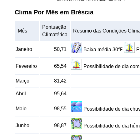
Clima Por Mês em Bréscia
Pontuação
Mês
Resumo das Condições Clima
Climatérica
Janeiro
50,71
Baixa média 30℉
P
Fevereiro
65,54
Possibilidade de dia co
Março
81,42
Abril
95,64
Maio
98,55
Possibilidade de dia ch
Junho
98,87
Possibilidade de dia hú