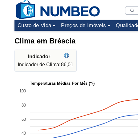
Custo de Vida
Preços de Imóveis
Qualidad
Clima em Bréscia
Indicador
Indicador de Clima:
86,01
Temperaturas Médias Por Mês (℉)
100
80
60
40