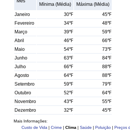
Mês
Mínima (Média)
Máxima (Média)
Janeiro
30℉
45℉
Fevereiro
34℉
48℉
Março
39℉
59℉
Abril
46℉
66℉
Maio
54℉
73℉
Junho
63℉
84℉
Julho
66℉
88℉
Agosto
64℉
88℉
Setembro
59℉
79℉
Outubro
52℉
64℉
Novembro
43℉
55℉
Dezembro
32℉
45℉
Mais Informações:
Custo de Vida
|
Crime
|
Clima
|
Saúde
|
Poluição
|
Preços 