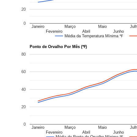
20
0
Janeiro
Março
Maio
Jul
Fevereiro
Abril
Junho
Média da Temperatura Mínima ℉
Ponto de Orvalho Por Mês (℉)
80
60
40
20
0
Janeiro
Março
Maio
Jul
Fevereiro
Abril
Junho
Média do Ponto de Orvalho Mínimo ℉