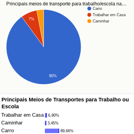
Principais meios de transporte para trabalho/escola na…
Carro
Saúde
Trabalhar em Casa
7%
Caminhar
Indicador de Saúde (Atual)
Indicador de Saúde
Indicador de Saúde por País
Poluição
90%
Indicador de Poluição (Atual)
Principais Meios de Transportes para Trabalho ou
Índice de poluição
Escola
Trabalhar em Casa
6,90%
Indicador de Poluição por País
Caminhar
3,45%
Carro
89,66%
Trânsito