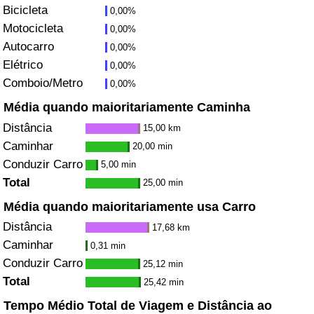
Bicicleta
0,00%
Motocicleta
0,00%
Indicador de Trânsito
Autocarro
0,00%
Elétrico
0,00%
Indicador de Trânsito (Atual)
Comboio/Metro
0,00%
Indicador de Trânsito por País
Média quando maioritariamente Caminha
Distância
15,00 km
Caminhar
20,00 min
Conduzir Carro
5,00 min
Total
25,00 min
Média quando maioritariamente usa Carro
Distância
17,68 km
Caminhar
0,31 min
Conduzir Carro
25,12 min
Total
25,42 min
Tempo Médio Total de Viagem e Distância ao