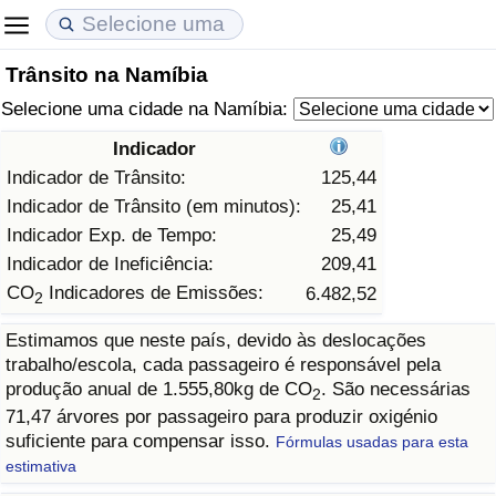
Trânsito na Namíbia
Custo de Vida
Preços de Imóveis
Qualidade de Vida
Selecione uma cidade na Namíbia:
Indicador de Custo de Vida (Atual)
Indicador de Preços de Imóveis (Atual)
Indicador de Qualidade de Vida
Indicador
Indicador de Trânsito:
125,44
Indicador de Custo de Vida
Indicador de Preços de Imóveis
Indicador de Qualidade de Vida (Atual)
Indicador de Trânsito (em minutos):
25,41
Indicador Exp. de Tempo:
25,49
Indicador de Custo de Vida Por País
Indicador de Preços de Imóveis por País
Índice de qualidade de vida por país
Indicador de Ineficiência:
209,41
CO
Indicadores de Emissões:
6.482,52
2
em Aqaba
Crime
Estimamos que neste país, devido às deslocações
trabalho/escola, cada passageiro é responsável pela
Taxa do Indicador de Crime (Atual)
produção anual de 1.555,80kg de CO
. São necessárias
2
71,47 árvores por passageiro para produzir oxigénio
Indicador de Crime
suficiente para compensar isso.
Fórmulas usadas para esta
estimativa
Índice de criminalidade por país