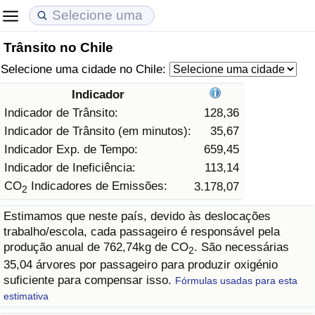
Trânsito no Chile
Custo de Vida
Preços de Imóveis
Qualidade de Vida
Selecione uma cidade no Chile:
Indicador de Custo de Vida (Atual)
Indicador de Preços de Imóveis (Atual)
Indicador de Qualidade de Vida
Indicador
Indicador de Trânsito:
128,36
Indicador de Custo de Vida
Indicador de Preços de Imóveis
Indicador de Qualidade de Vida (Atual)
Indicador de Trânsito (em minutos):
35,67
Indicador Exp. de Tempo:
659,45
Indicador de Custo de Vida Por País
Indicador de Preços de Imóveis por País
Índice de qualidade de vida por país
Indicador de Ineficiência:
113,14
CO
Indicadores de Emissões:
3.178,07
2
em Aqaba
Crime
Estimamos que neste país, devido às deslocações
trabalho/escola, cada passageiro é responsável pela
Taxa do Indicador de Crime (Atual)
produção anual de 762,74kg de CO
. São necessárias
2
35,04 árvores por passageiro para produzir oxigénio
Indicador de Crime
suficiente para compensar isso.
Fórmulas usadas para esta
estimativa
Índice de criminalidade por país