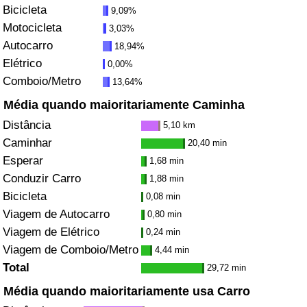
Bicicleta
9,09%
Motocicleta
3,03%
Indicador de Trânsito
Autocarro
18,94%
Elétrico
0,00%
Indicador de Trânsito (Atual)
Comboio/Metro
13,64%
Indicador de Trânsito por País
Média quando maioritariamente Caminha
Distância
5,10 km
Caminhar
20,40 min
Esperar
1,68 min
Conduzir Carro
1,88 min
Bicicleta
0,08 min
Viagem de Autocarro
0,80 min
Viagem de Elétrico
0,24 min
Viagem de Comboio/Metro
4,44 min
Total
29,72 min
Média quando maioritariamente usa Carro