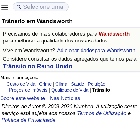
Trânsito em Wandsworth
Custo de Vida
Preços de Imóveis
Qualidade de Vida
Precisamos de mais colaboradores para
Wandsworth
Indicador de Custo de Vida (Atual)
Indicador de Preços de Imóveis (Atual)
Indicador de Qualidade de Vida
para melhorar a qualidade dos nossos dados.
Vive em
Wandsworth
?
Adicionar dadospara Wandsworth
Indicador de Custo de Vida
Indicador de Preços de Imóveis
Indicador de Qualidade de Vida (Atual)
Considere consultar os dados agregados que temos para
Trânsito no Reino Unido
Indicador de Custo de Vida Por País
Indicador de Preços de Imóveis por País
Índice de qualidade de vida por país
Mais Informações:
Custo de Vida
|
Crime
|
Clima
|
Saúde
|
Poluição
em Aqaba
Crime
|
Preços de Imóveis
|
Qualidade de Vida
|
Trânsito
Sobre este website
Nas Notícias
Taxa do Indicador de Crime (Atual)
Direitos de Autor © 2009-2026 Numbeo. A utilização deste
serviço está sujeita aos nossos
Termos de Utilização
e
Indicador de Crime
Política de Privacidade
Índice de criminalidade por país