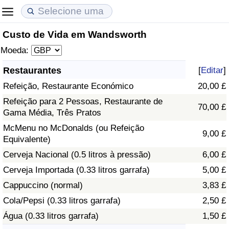
Custo de Vida em Wandsworth
Custo de Vida
Preços de Imóveis
Qualidade de Vida
Moeda:
Indicador de Custo de Vida (Atual)
Indicador de Preços de Imóveis (Atual)
Indicador de Qualidade de Vida
Restaurantes
[
Editar
]
Refeição, Restaurante Económico
20,00 £
Indicador de Custo de Vida
Indicador de Preços de Imóveis
Indicador de Qualidade de Vida (Atual)
Refeição para 2 Pessoas, Restaurante de
70,00 £
Gama Média, Três Pratos
Indicador de Custo de Vida Por País
Indicador de Preços de Imóveis por País
Índice de qualidade de vida por país
McMenu no McDonalds (ou Refeição
9,00 £
Equivalente)
em Aqaba
Crime
Cerveja Nacional (0.5 litros à pressão)
6,00 £
Taxa do Indicador de Crime (Atual)
Cerveja Importada (0.33 litros garrafa)
5,00 £
Cappuccino (normal)
3,83 £
Indicador de Crime
Cola/Pepsi (0.33 litros garrafa)
2,50 £
Água (0.33 litros garrafa)
1,50 £
Índice de criminalidade por país