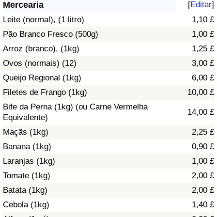
Mercearia
[
Editar
]
Saúde
Leite (normal), (1 litro)
1,10 £
Pão Branco Fresco (500g)
1,00 £
Indicador de Saúde (Atual)
Arroz (branco), (1kg)
1,25 £
Ovos (normais) (12)
3,00 £
Indicador de Saúde
Queijo Regional (1kg)
6,00 £
Indicador de Saúde por País
Filetes de Frango (1kg)
10,00 £
Bife da Perna (1kg) (ou Carne Vermelha
14,00 £
Poluição
Equivalente)
Maçãs (1kg)
2,25 £
Indicador de Poluição (Atual)
Banana (1kg)
0,90 £
Laranjas (1kg)
1,00 £
Índice de poluição
Tomate (1kg)
2,00 £
Indicador de Poluição por País
Batata (1kg)
2,00 £
Cebola (1kg)
1,40 £
Trânsito