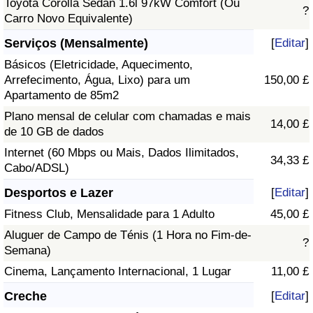
Toyota Corolla Sedan 1.6l 97kW Comfort (Ou
?
Carro Novo Equivalente)
Serviços (Mensalmente)
[
Editar
]
Básicos (Eletricidade, Aquecimento,
Arrefecimento, Água, Lixo) para um
150,00 £
Apartamento de 85m2
Plano mensal de celular com chamadas e mais
14,00 £
de 10 GB de dados
Internet (60 Mbps ou Mais, Dados Ilimitados,
34,33 £
Cabo/ADSL)
Desportos e Lazer
[
Editar
]
Fitness Club, Mensalidade para 1 Adulto
45,00 £
Aluguer de Campo de Ténis (1 Hora no Fim-de-
?
Semana)
Cinema, Lançamento Internacional, 1 Lugar
11,00 £
Creche
[
Editar
]