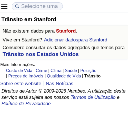
Trânsito em Stanford
Custo de Vida
Preços de Imóveis
Qualidade de Vida
Não existem dados para
Stanford
.
Indicador de Custo de Vida (Atual)
Indicador de Preços de Imóveis (Atual)
Indicador de Qualidade de Vida
Vive em
Stanford
?
Adicionar dadospara Stanford
Considere consultar os dados agregados que temos para
Indicador de Custo de Vida
Indicador de Preços de Imóveis
Indicador de Qualidade de Vida (Atual)
Trânsito nos Estados Unidos
Mais Informações:
Indicador de Custo de Vida Por País
Indicador de Preços de Imóveis por País
Índice de qualidade de vida por país
Custo de Vida
|
Crime
|
Clima
|
Saúde
|
Poluição
|
Preços de Imóveis
|
Qualidade de Vida
|
Trânsito
em Aqaba
Crime
Sobre este website
Nas Notícias
Direitos de Autor © 2009-2026 Numbeo. A utilização deste
Taxa do Indicador de Crime (Atual)
serviço está sujeita aos nossos
Termos de Utilização
e
Política de Privacidade
Indicador de Crime
Índice de criminalidade por país