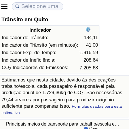
Trânsito em Quito
Custo de Vida
Preços de Imóveis
Qualidade de Vida
Indicador
Indicador de Custo de Vida (Atual)
Indicador de Preços de Imóveis (Atual)
Indicador de Qualidade de Vida
Indicador de Trânsito:
184,11
Indicador de Trânsito (em minutos):
41,00
Indicador de Custo de Vida
Indicador de Preços de Imóveis
Indicador de Qualidade de Vida (Atual)
Indicador Exp. de Tempo:
1.916,59
Indicador de Ineficiência:
208,64
Indicador de Custo de Vida Por País
Indicador de Preços de Imóveis por País
Índice de qualidade de vida por país
CO
Indicadores de Emissões:
7.205,68
2
Estimamos que nesta cidade, devido às deslocações
em Aqaba
Crime
trabalho/escola, cada passageiro é responsável pela
produção anual de 1.729,36kg de CO
. São necessárias
2
Taxa do Indicador de Crime (Atual)
79,44 árvores por passageiro para produzir oxigénio
suficiente para compensar isso.
Fórmulas usadas para esta
Indicador de Crime
estimativa
Principais meios de transporte para trabalho/escola e…
Índice de criminalidade por país
Carro