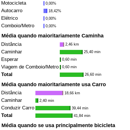
Motocicleta
0,00%
Autocarro
18,42%
Indicador de Trânsito
Elétrico
0,00%
Comboio/Metro
0,00%
Indicador de Trânsito (Atual)
Média quando maioritariamente Caminha
Indicador de Trânsito por País
Distância
2,46 km
Caminhar
25,40 min
Esperar
0,60 min
Viagem de Comboio/Metro
0,60 min
Total
26,60 min
Média quando maioritariamente usa Carro
Distância
18,66 km
Caminhar
2,40 min
Conduzir Carro
39,44 min
Total
41,84 min
Média quando se usa principalmente bicicleta