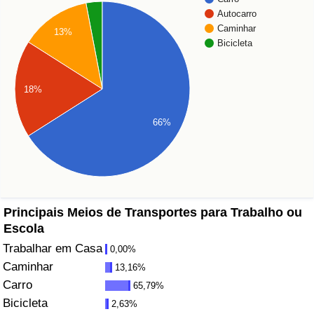
Autocarro
Saúde
Caminhar
13%
Bicicleta
Indicador de Saúde (Atual)
18%
Indicador de Saúde
66%
Indicador de Saúde por País
Poluição
Indicador de Poluição (Atual)
Principais Meios de Transportes para Trabalho ou
Escola
Índice de poluição
Trabalhar em Casa
0,00%
Caminhar
13,16%
Indicador de Poluição por País
Carro
65,79%
Bicicleta
2,63%
Trânsito