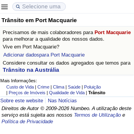
Trânsito em Port Macquarie
Custo de Vida
Preços de Imóveis
Qualidade de Vida
Precisamos de mais colaboradores para
Port Macquarie
Indicador de Custo de Vida (Atual)
Indicador de Preços de Imóveis (Atual)
Indicador de Qualidade de Vida
para melhorar a qualidade dos nossos dados.
Vive em
Port Macquarie
?
Indicador de Custo de Vida
Indicador de Preços de Imóveis
Indicador de Qualidade de Vida (Atual)
Adicionar dadospara Port Macquarie
Considere consultar os dados agregados que temos para
Indicador de Custo de Vida Por País
Indicador de Preços de Imóveis por País
Índice de qualidade de vida por país
Trânsito na Austrália
Mais Informações:
em Aqaba
Crime
Custo de Vida
|
Crime
|
Clima
|
Saúde
|
Poluição
|
Preços de Imóveis
|
Qualidade de Vida
|
Trânsito
Taxa do Indicador de Crime (Atual)
Sobre este website
Nas Notícias
Direitos de Autor © 2009-2026 Numbeo. A utilização deste
Indicador de Crime
serviço está sujeita aos nossos
Termos de Utilização
e
Política de Privacidade
Índice de criminalidade por país