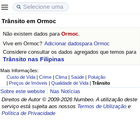
Trânsito em Ormoc
Custo de Vida
Preços de Imóveis
Qualidade de Vida
Não existem dados para
Ormoc
.
Indicador de Custo de Vida (Atual)
Indicador de Preços de Imóveis (Atual)
Indicador de Qualidade de Vida
Vive em
Ormoc
?
Adicionar dadospara Ormoc
Considere consultar os dados agregados que temos para
Indicador de Custo de Vida
Indicador de Preços de Imóveis
Indicador de Qualidade de Vida (Atual)
Trânsito nas Filipinas
Mais Informações:
Indicador de Custo de Vida Por País
Indicador de Preços de Imóveis por País
Índice de qualidade de vida por país
Custo de Vida
|
Crime
|
Clima
|
Saúde
|
Poluição
|
Preços de Imóveis
|
Qualidade de Vida
|
Trânsito
em Aqaba
Crime
Sobre este website
Nas Notícias
Direitos de Autor © 2009-2026 Numbeo. A utilização deste
Taxa do Indicador de Crime (Atual)
serviço está sujeita aos nossos
Termos de Utilização
e
Política de Privacidade
Indicador de Crime
Índice de criminalidade por país