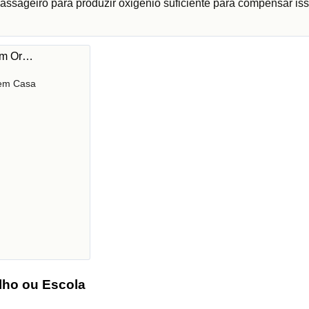
assageiro para produzir oxigénio suficiente para compensar iss
 em Or…
 em Casa
lho ou Escola