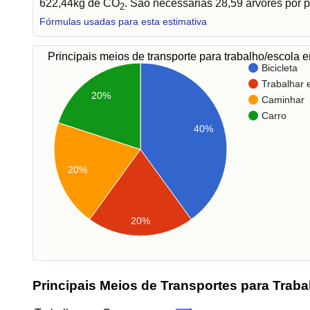
622,44kg de CO
. São necessárias 28,59 árvores por p
2
Fórmulas usadas para esta estimativa
Principais meios de transporte para trabalho/escola
Bicicleta
Trabalhar
20%
Caminhar
Carro
40%
20%
20%
Principais Meios de Transportes para Traba