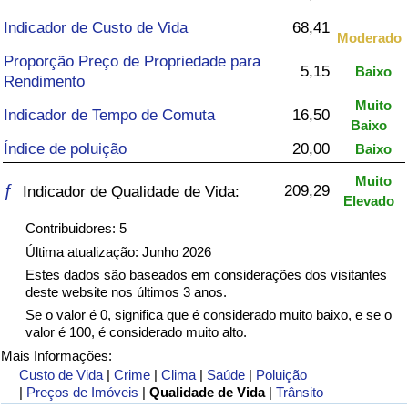
Indicador de Custo de Vida
68,41
Saúde
Moderado
Proporção Preço de Propriedade para
5,15
Baixo
Indicador de Saúde (Atual)
Rendimento
Muito
Indicador de Tempo de Comuta
16,50
Indicador de Saúde
Baixo
Índice de poluição
20,00
Baixo
Indicador de Saúde por País
Muito
ƒ
209,29
Indicador de Qualidade de Vida:
Elevado
Poluição
Contribuidores: 5
Última atualização: Junho 2026
Indicador de Poluição (Atual)
Estes dados são baseados em considerações dos visitantes
deste website nos últimos 3 anos.
Índice de poluição
Se o valor é 0, significa que é considerado muito baixo, e se o
valor é 100, é considerado muito alto.
Mais Informações:
Indicador de Poluição por País
Custo de Vida
|
Crime
|
Clima
|
Saúde
|
Poluição
|
Preços de Imóveis
|
Qualidade de Vida
|
Trânsito
Trânsito