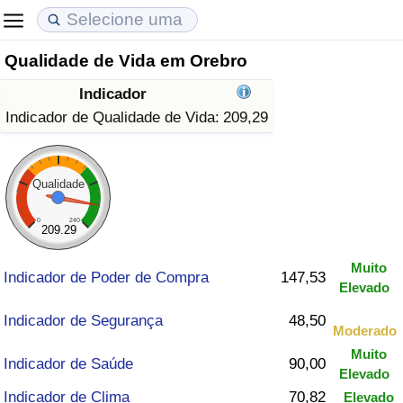
Qualidade de Vida em Orebro
Custo de Vida
Preços de Imóveis
Qualidade de Vida
Indicador
Indicador de Custo de Vida (Atual)
Indicador de Preços de Imóveis (Atual)
Indicador de Qualidade de Vida
Indicador de Qualidade de Vida:
209,29
Indicador de Custo de Vida
Indicador de Preços de Imóveis
Indicador de Qualidade de Vida (Atual)
Qualidade
Indicador de Custo de Vida Por País
Indicador de Preços de Imóveis por País
Índice de qualidade de vida por país
0
240
209.29
em Aqaba
Crime
Muito
Indicador de Poder de Compra
147,53
Elevado
Taxa do Indicador de Crime (Atual)
Indicador de Segurança
48,50
Moderado
Indicador de Crime
Muito
Indicador de Saúde
90,00
Elevado
Índice de criminalidade por país
Indicador de Clima
70,82
Elevado