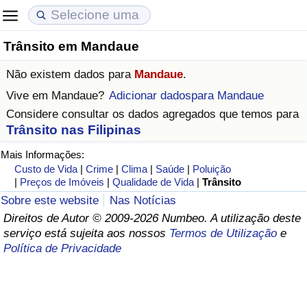
Trânsito em Mandaue
Custo de Vida
Preços de Imóveis
Qualidade de Vida
Não existem dados para
Mandaue
.
Indicador de Custo de Vida (Atual)
Indicador de Preços de Imóveis (Atual)
Indicador de Qualidade de Vida
Vive em
Mandaue
?
Adicionar dadospara Mandaue
Considere consultar os dados agregados que temos para
Indicador de Custo de Vida
Indicador de Preços de Imóveis
Indicador de Qualidade de Vida (Atual)
Trânsito nas Filipinas
Mais Informações:
Indicador de Custo de Vida Por País
Indicador de Preços de Imóveis por País
Índice de qualidade de vida por país
Custo de Vida
|
Crime
|
Clima
|
Saúde
|
Poluição
|
Preços de Imóveis
|
Qualidade de Vida
|
Trânsito
em Aqaba
Crime
Sobre este website
Nas Notícias
Direitos de Autor © 2009-2026 Numbeo. A utilização deste
Taxa do Indicador de Crime (Atual)
serviço está sujeita aos nossos
Termos de Utilização
e
Política de Privacidade
Indicador de Crime
Índice de criminalidade por país