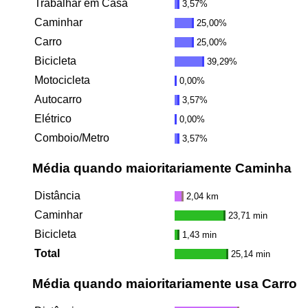
Trabalhar em Casa
3,57%
Caminhar
25,00%
Carro
25,00%
Bicicleta
39,29%
Motocicleta
0,00%
Autocarro
3,57%
Elétrico
0,00%
Comboio/Metro
3,57%
Média quando maioritariamente Caminha
Distância
2,04 km
Caminhar
23,71 min
Bicicleta
1,43 min
Total
25,14 min
Média quando maioritariamente usa Carro