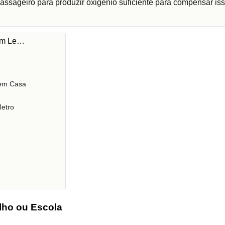
assageiro para produzir oxigénio suficiente para compensar iss
 em Le…
 em Casa
etro
lho ou Escola