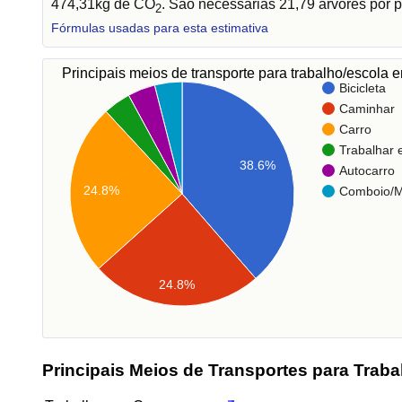
474,31kg de CO
. São necessárias 21,79 árvores por p
2
Fórmulas usadas para esta estimativa
Principais meios de transporte para trabalho/escola
Bicicleta
Caminhar
Carro
Trabalhar
38.6%
Autocarro
24.8%
Comboio/M
24.8%
Principais Meios de Transportes para Traba