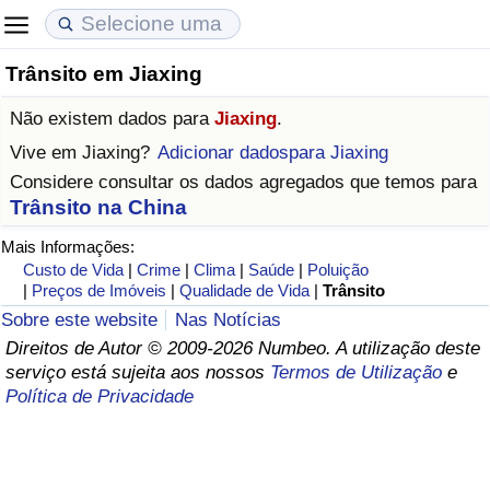
Trânsito em Jiaxing
Custo de Vida
Preços de Imóveis
Qualidade de Vida
Não existem dados para
Jiaxing
.
Indicador de Custo de Vida (Atual)
Indicador de Preços de Imóveis (Atual)
Indicador de Qualidade de Vida
Vive em
Jiaxing
?
Adicionar dadospara Jiaxing
Considere consultar os dados agregados que temos para
Indicador de Custo de Vida
Indicador de Preços de Imóveis
Indicador de Qualidade de Vida (Atual)
Trânsito na China
Mais Informações:
Indicador de Custo de Vida Por País
Indicador de Preços de Imóveis por País
Índice de qualidade de vida por país
Custo de Vida
|
Crime
|
Clima
|
Saúde
|
Poluição
|
Preços de Imóveis
|
Qualidade de Vida
|
Trânsito
em Aqaba
Crime
Sobre este website
Nas Notícias
Direitos de Autor © 2009-2026 Numbeo. A utilização deste
Taxa do Indicador de Crime (Atual)
serviço está sujeita aos nossos
Termos de Utilização
e
Política de Privacidade
Indicador de Crime
Índice de criminalidade por país