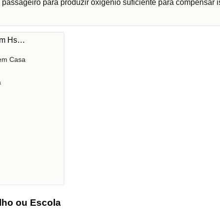
 passageiro para produzir oxigénio suficiente para compensar i
 em Hs…
 em Casa
a
lho ou Escola