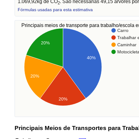
1.069,92kg de CO
. São necessárias 49,15 árvores por
2
Fórmulas usadas para esta estimativa
Principais meios de transporte para trabalho/escola
Carro
Trabalhar
20%
Caminhar
Motociclet
40%
20%
20%
Principais Meios de Transportes para Traba