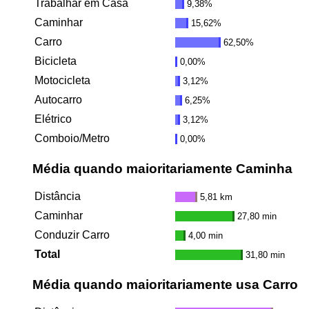
Trabalhar em Casa
9,38%
Caminhar
15,62%
Carro
62,50%
Bicicleta
0,00%
Motocicleta
3,12%
Autocarro
6,25%
Elétrico
3,12%
Comboio/Metro
0,00%
Média quando maioritariamente Caminha
Distância
5,81 km
Caminhar
27,80 min
Conduzir Carro
4,00 min
Total
31,80 min
Média quando maioritariamente usa Carro