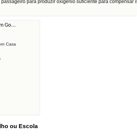
 passageiro para produzir oxigénio suficiente para compensar i
 em Go…
 em Casa
a
lho ou Escola