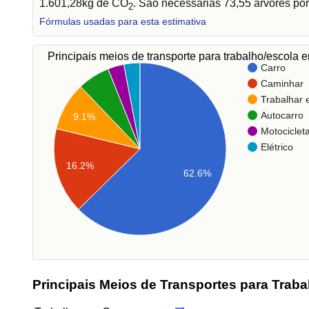
1.601,28kg de CO
. São necessárias 73,55 árvores por
2
Fórmulas usadas para esta estimativa
Principais meios de transporte para trabalho/escola
Carro
Caminhar
Trabalhar
Autocarro
9.1%
Motociclet
Elétrico
16.2%
62.6%
Principais Meios de Transportes para Traba