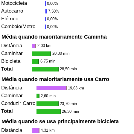
Motocicleta
0,00%
Autocarro
7,50%
Indicador de Trânsito
Elétrico
0,00%
Comboio/Metro
0,00%
Indicador de Trânsito (Atual)
Média quando maioritariamente Caminha
Indicador de Trânsito por País
Distância
2,00 km
Caminhar
20,00 min
Bicicleta
6,75 min
Total
28,50 min
Média quando maioritariamente usa Carro
Distância
19,63 km
Caminhar
2,60 min
Conduzir Carro
23,70 min
Total
26,30 min
Média quando se usa principalmente bicicleta
Distância
4,31 km