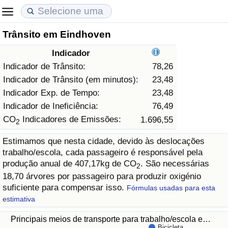
Trânsito em Eindhoven
Custo de Vida
Preços de Imóveis
Qualidade de Vida
Indicador
Indicador de Custo de Vida (Atual)
Indicador de Preços de Imóveis (Atual)
Indicador de Qualidade de Vida
Indicador de Trânsito:
78,26
Indicador de Trânsito (em minutos):
23,48
Indicador de Custo de Vida
Indicador de Preços de Imóveis
Indicador de Qualidade de Vida (Atual)
Indicador Exp. de Tempo:
23,48
Indicador de Ineficiência:
76,49
Indicador de Custo de Vida Por País
Indicador de Preços de Imóveis por País
Índice de qualidade de vida por país
CO
Indicadores de Emissões:
1.696,55
2
Estimamos que nesta cidade, devido às deslocações
em Aqaba
Crime
trabalho/escola, cada passageiro é responsável pela
produção anual de 407,17kg de CO
. São necessárias
2
Taxa do Indicador de Crime (Atual)
18,70 árvores por passageiro para produzir oxigénio
suficiente para compensar isso.
Fórmulas usadas para esta
Indicador de Crime
estimativa
Principais meios de transporte para trabalho/escola e…
Índice de criminalidade por país
Bicicleta