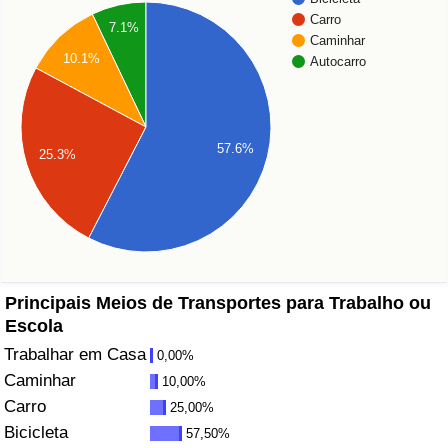
Carro
7.1%
Saúde
Caminhar
10.1%
Autocarro
Indicador de Saúde (Atual)
Indicador de Saúde
57.6%
25.3%
Indicador de Saúde por País
Poluição
Indicador de Poluição (Atual)
Principais Meios de Transportes para Trabalho ou
Escola
Índice de poluição
Trabalhar em Casa
0,00%
Caminhar
10,00%
Indicador de Poluição por País
Carro
25,00%
Bicicleta
57,50%
Trânsito